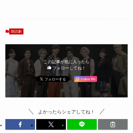
テレプラスで一挙
ク』が30周年記念
放送決定
朗読劇に、植田圭
輔がキーマンに
朗読劇
この記事が気に入ったら
フォローしてね！
Follow Me
よかったらシェアしてね！