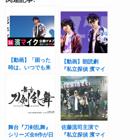
【動画】「困った
【動画】朗読劇
時は、いつでも来
『私立探偵 濱マイ
なよ」佐藤流司ら
ク』-我が人生最悪
の朗読劇『私立探
の時- 会見（出演：
偵 濱マイク』-我が
佐藤流司、植田圭
人生最悪の時-公開
輔 ほか）
ゲネプロ
舞台『刀剣乱舞』
佐藤流司主演で
シリーズ全8作が日
『私立探偵 濱マイ