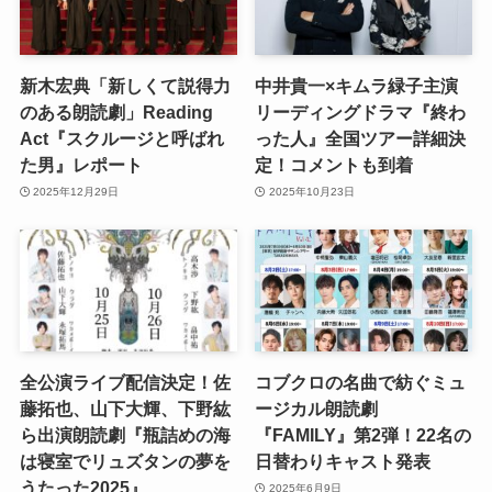
新木宏典「新しくて説得力
中井貴一×キムラ緑子主演
のある朗読劇」Reading
リーディングドラマ『終わ
Act『スクルージと呼ばれ
った人』全国ツアー詳細決
た男』レポート
定！コメントも到着
2025年12月29日
2025年10月23日
全公演ライブ配信決定！佐
コブクロの名曲で紡ぐミュ
藤拓也、山下大輝、下野紘
ージカル朗読劇
ら出演朗読劇『瓶詰めの海
『FAMILY』第2弾！22名の
は寝室でリュズタンの夢を
日替わりキャスト発表
うたった2025』
2025年6月9日