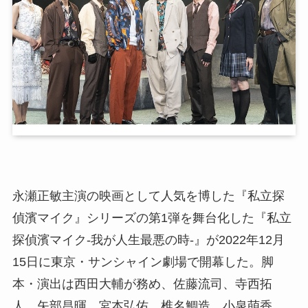
永瀬正敏主演の映画として人気を博した『私立探
偵濱マイク』シリーズの第1弾を舞台化した『私立
探偵濱マイク-我が人生最悪の時-』が2022年12月
15日に東京・サンシャイン劇場で開幕した。脚
本・演出は西田大輔が務め、佐藤流司、寺西拓
人、矢部昌暉、宮本弘佑、椎名鯛造、小泉萌香、