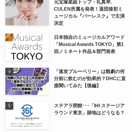
元宝塚星組トップ・礼真琴、
CULEN所属を発表！退団後初ミ
ュージカル『バーレスク』で主演
決定
日本独自のミュージカルアワード
「Musical Awards TOKYO」第1
回ノミネート作品＆部門発表
「速攻ブルーベリー」は観劇の何
分前に飲むのが効果的？DHCに直
接聞いてみた【後編】
ステアラ閉館･･･「IHI ステージア
ラウンド東京」跡地はどうなる？