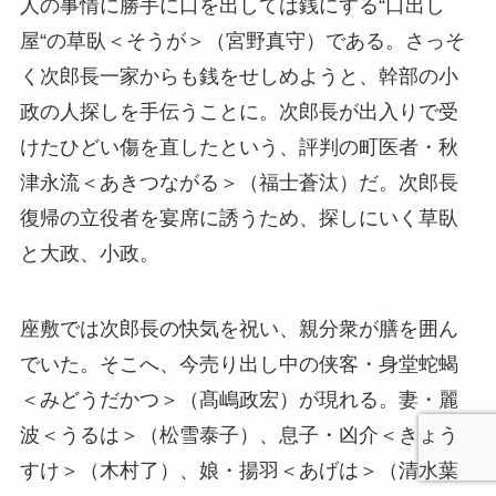
人の事情に勝手に口を出しては銭にする“口出し
屋“の草臥＜そうが＞（宮野真守）である。さっそ
く次郎長一家からも銭をせしめようと、幹部の小
政の人探しを手伝うことに。次郎長が出入りで受
けたひどい傷を直したという、評判の町医者・秋
津永流＜あきつながる＞（福士蒼汰）だ。次郎長
復帰の立役者を宴席に誘うため、探しにいく草臥
と大政、小政。
座敷では次郎長の快気を祝い、親分衆が膳を囲ん
でいた。そこへ、今売り出し中の侠客・身堂蛇蝎
＜みどうだかつ＞（髙嶋政宏）が現れる。妻・麗
波＜うるは＞（松雪泰子）、息子・凶介＜きょう
すけ＞（木村了）、娘・揚羽＜あげは＞（清水葉