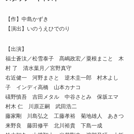
【作】中島かずき
【演出】いのうえひでのり
【出演】
福士蒼汰／松雪泰子 髙嶋政宏／粟根まこと 木
村 了 清水葉月／宮野真守
右近健一 河野まさと 逆木圭一郎 村木よし
子 インディ高橋 山本カナコ
礒野慎吾 吉田メタル 中谷さとみ 保坂エマ
村木 仁 川原正嗣 武田浩二
藤家剛 川島弘之 工藤孝裕 菊地雄人 あきつ
来野良 藤田修平 北川裕貴 下島一成