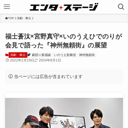
TOP
演劇・舞台
福士蒼汰×宮野真守×いのうえひでのりが
会見で語った『神州無頼街』の展望
演劇・舞台
劇団☆新感線
いのうえ歌舞伎
神州無頼街
2022年2月19日
2024年8月1日
当ページには広告が含まれています