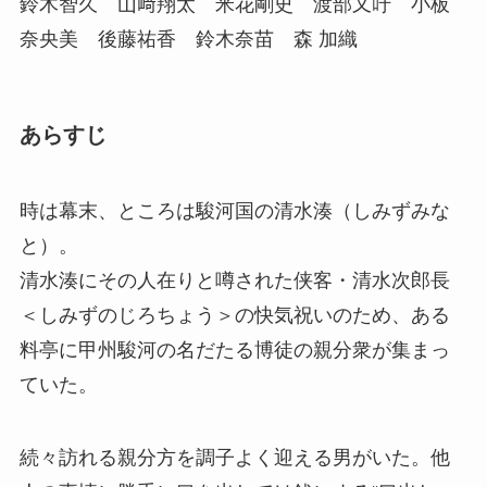
鈴木智久 山﨑翔太 米花剛史 渡部又吁 小板
奈央美 後藤祐香 鈴木奈苗 森 加織
あらすじ
時は幕末、ところは駿河国の清水湊（しみずみな
と）。
清水湊にその人在りと噂された侠客・清水次郎長
＜しみずのじろちょう＞の快気祝いのため、ある
料亭に甲州駿河の名だたる博徒の親分衆が集まっ
ていた。
続々訪れる親分方を調子よく迎える男がいた。他