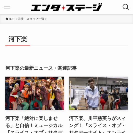
TOP
俳優・スタッフ一覧
河下楽
河下楽の最新ニュース・関連記事
河下楽「絶対に楽しませ
河下楽、川平慈英らがスィ
る」と自信！ミュージカル
ング！『スライス・オブ・
『スライス・オブ・サタデ
サタデーナイト』オンライ