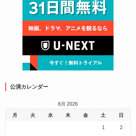
公演カレンダー
8月 2026
月
火
水
木
金
土
日
1
2