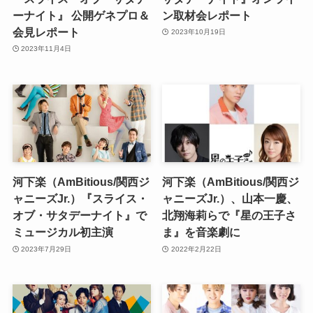
ーナイト』 公開ゲネプロ＆
ン取材会レポート
会見レポート
2023年10月19日
2023年11月4日
河下楽（AmBitious/関⻄ジ
河下楽（AmBitious/関西ジ
ャニーズJr.）『スライス・
ャニーズJr.）、山本一慶、
オブ・サタデーナイト』で
北翔海莉らで『星の王子さ
ミュージカル初主演
ま』を音楽劇に
2023年7月29日
2022年2月22日