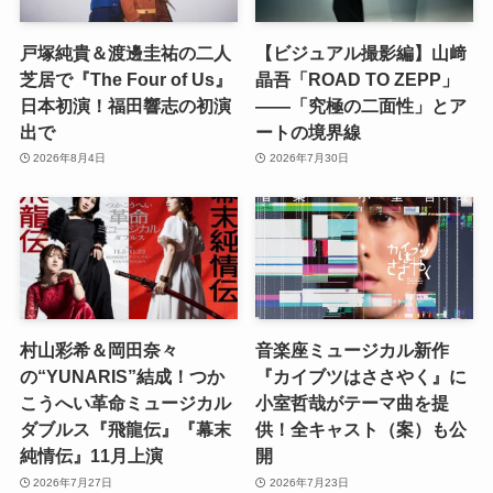
戸塚純貴＆渡邊圭祐の二人
【ビジュアル撮影編】山﨑
芝居で『The Four of Us』
晶吾「ROAD TO ZEPP」
日本初演！福田響志の初演
――「究極の二面性」とア
出で
ートの境界線
2026年8月4日
2026年7月30日
村山彩希＆岡田奈々
音楽座ミュージカル新作
の“YUNARIS”結成！つか
『カイブツはささやく』に
こうへい革命ミュージカル
小室哲哉がテーマ曲を提
ダブルス『飛龍伝』『幕末
供！全キャスト（案）も公
純情伝』11月上演
開
2026年7月27日
2026年7月23日