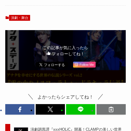
希・稲垣成弥らの
イルドホーンと和
キャラビジュアル
央ようかにインタ
公開
ビュー！「僕たち
演劇・舞台
の出会いはとて
も“クレイジー
（笑）”な現場だっ
たんだ」
この記事が気に入ったら
フォローしてね！
Follow Me
よかったらシェアしてね！
演劇調異譚『xxxHOLiC』開幕！CLAMPの美しい世界