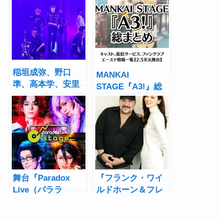
稲垣成弥、野口
MANKAI
準、高本学、安里
STAGE『A3!』総
勇哉が新たなヒー
まとめ！キャス
ローとして登場！
ト、配信サービ
『エリオスライジ
ス、ファンクラブ|
ングヒーローズ』
エーステ情報一覧
第2弾開幕レポート
【2.5次元舞台】
舞台『Paradox
『フランク・ワイ
Live（パララ
ルドホーン＆フレ
イ）』小南光司・
ンズ ジャパンツア
安里勇哉・大崎捺
ー』フランク・ワ