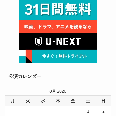
公演カレンダー
8月 2026
月
火
水
木
金
土
日
1
2