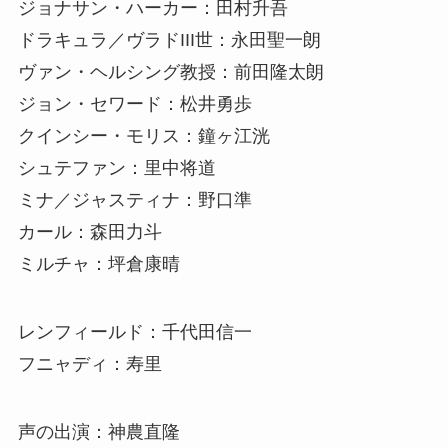
ジョナサン・ハーカー：田村升吾
ドラキュラ／ヴラドIII世：永田聖一朗
ヴァン・ヘルシング教授：前田隆太朗
ジョン・セワード：松井勇歩
クインシー・モリス：鐘ヶ江洸
シュテファン：里中将道
ミナ／ジャスティナ：野口準
カール：森田力斗
ミルチャ：坪倉康晴
レンフィールド：千代田信一
フニャディ：寿里
声の出演：神農直隆