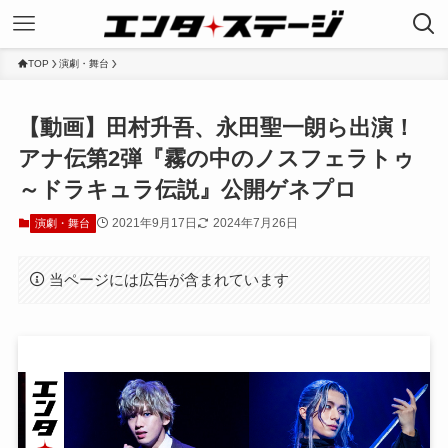
TOP
演劇・舞台
【動画】田村升吾、永田聖一朗ら出演！
アナ伝第2弾『霧の中のノスフェラトゥ
～ドラキュラ伝説』公開ゲネプロ
2021年9月17日
2024年7月26日
演劇・舞台
当ページには広告が含まれています