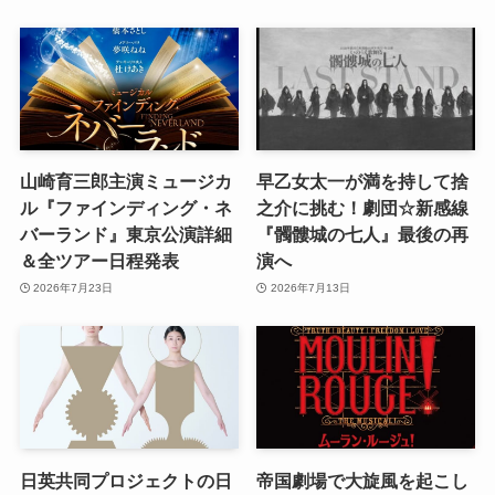
山崎育三郎主演ミュージカ
早乙女太一が満を持して捨
ル『ファインディング・ネ
之介に挑む！劇団☆新感線
バーランド』東京公演詳細
『髑髏城の七人』最後の再
＆全ツアー日程発表
演へ
2026年7月23日
2026年7月13日
日英共同プロジェクトの日
帝国劇場で大旋風を起こし