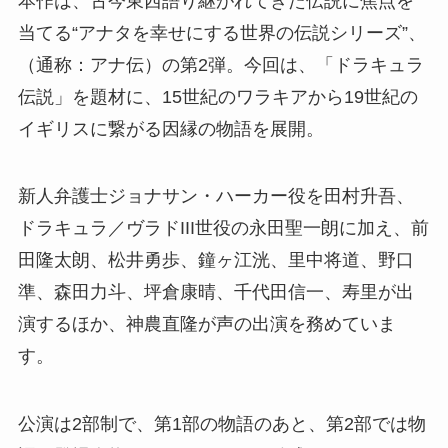
本作は、古今東西語り継がれてきた伝説に焦点を
当てる“アナタを幸せにする世界の伝説シリーズ”、
（通称：アナ伝）の第2弾。今回は、「ドラキュラ
伝説」を題材に、15世紀のワラキアから19世紀の
イギリスに繋がる因縁の物語を展開。
新人弁護士ジョナサン・ハーカー役を田村升吾、
ドラキュラ／ヴラドIII世役の永田聖一朗に加え、前
田隆太朗、松井勇歩、鐘ヶ江洸、里中将道、野口
準、森田力斗、坪倉康晴、千代田信一、寿里が出
演するほか、神農直隆が声の出演を務めていま
す。
公演は2部制で、第1部の物語のあと、第2部では物