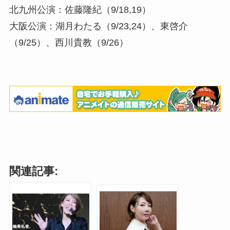
北九州公演：佐藤隆紀（9/18,19）
大阪公演：湖月わたる（9/23,24）、東啓介
（9/25）、西川貴教（9/26）
関連記事: