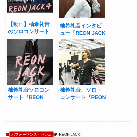
【動画】柚希礼音
柚希礼音インタビ
のソロコンサート
ュー『REON JACK
『REON JACK4』
4』はファンと
ダイジェスト│エン
の“コラボ”の場で
タステージ
あり「宝物」
柚希礼音ソロコン
柚希礼音、ソロ・
サート『REON
コンサート『REON
JACK 4』今秋開
JACK』へ向けた公
催！甲斐翔真、夢
開稽古を実施！
咲ねね、西川貴教
らが日替わりゲス
トに
パフォーマンス・バレエ
REON JACK