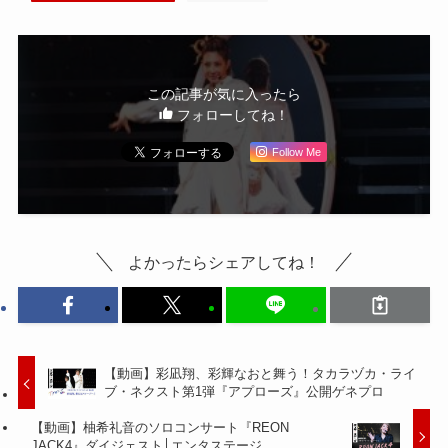
この記事が気に入ったら
フォローしてね！
Follow Me
よかったらシェアしてね！
【動画】彩凪翔、彩輝なおと舞う！タカラヅカ・ライ
ブ・ネクスト第1弾『アプローズ』公開ゲネプロ
【動画】柚希礼音のソロコンサート『REON
JACK4』ダイジェスト│エンタステージ