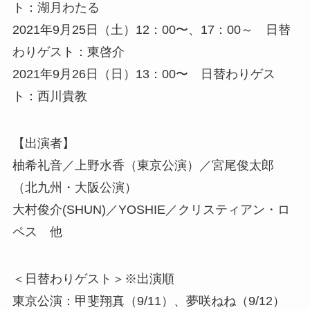
ト：湖月わたる
2021年9月25日（土）12：00〜、17：00～ 日替
わりゲスト：東啓介
2021年9月26日（日）13：00〜 日替わりゲス
ト：西川貴教
【出演者】
柚希礼音／上野水香（東京公演）／宮尾俊太郎
（北九州・大阪公演）
大村俊介(SHUN)／YOSHIE／クリスティアン・ロ
ペス 他
＜日替わりゲスト＞※出演順
東京公演：甲斐翔真（9/11）、夢咲ねね（9/12）