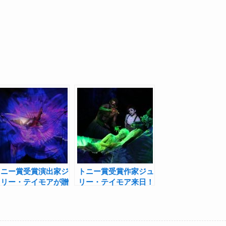
トニー賞受賞演出家ジ
トニー賞受賞作家ジュ
ュリー・テイモアが贈
リー・テイモア来日！
る『夏の夜の夢』、ア
『夏の夜の夢』Q＆A
ンコール上映決定
試写会開催