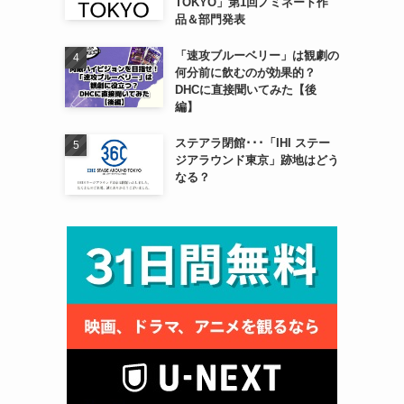
TOKYO」第1回ノミネート作
品＆部門発表
「速攻ブルーベリー」は観劇の
何分前に飲むのが効果的？
DHCに直接聞いてみた【後
編】
ステアラ閉館･･･「IHI ステー
ジアラウンド東京」跡地はどう
なる？