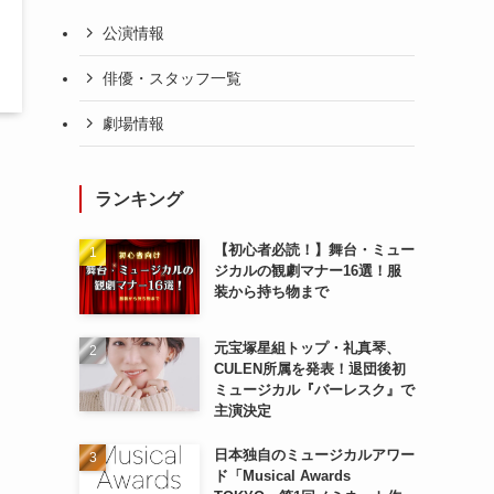
公演情報
俳優・スタッフ一覧
劇場情報
ランキング
【初心者必読！】舞台・ミュー
ジカルの観劇マナー16選！服
装から持ち物まで
元宝塚星組トップ・礼真琴、
CULEN所属を発表！退団後初
ミュージカル『バーレスク』で
主演決定
日本独自のミュージカルアワー
ド「Musical Awards