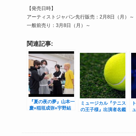
【発売日時】
アーティストジャパン先行販売：2月8日（月）～
一般前売り：3月8日（月）～
関連記事:
『夏の夜の夢』山本一
ミュージカル『テニス
慶×稲垣成弥×宇野結
の王子様』出演者名鑑
也×岸本勇太インタビ
【青学（せいがく）
ュー「魅力的な共演者
編】――「テニミュ出
たちが楽しくて」
た人あるある」ととも
に振り返る