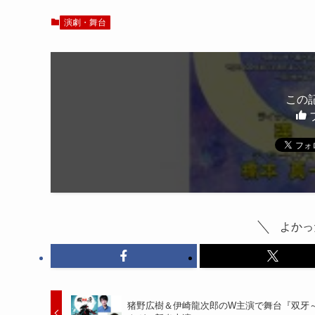
演劇・舞台
この
よかっ
猪野広樹＆伊崎龍次郎のW主演で舞台『双牙