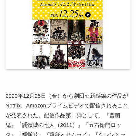
2020年12月25日（金）から劇団☆新感線の作品が
Netflix、Amazonプライムビデオで配信されること
が発表された。配信作品第一弾として、『蛮幽
鬼』『髑髏城の七人（2011）』『五右衛門ロッ
ク』『蜉蝣峠』『薔薇とサムライ』『シレンとラ