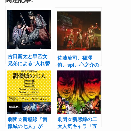
古田新太と早乙女
佐藤流司、福澤
兄弟による“入れ替
侑、spi、心之介の
わり”の物語『天號
「ZIPANG
星』ゲキ×シネに！
OPERA」始動！
20周年プロジェク
『ACT ZERO ～暁
トも始動
の海～』ライブレ
ポート
劇団☆新感線『髑
劇団☆新感線の二
髏城の七人』が
大人気キャラ「五