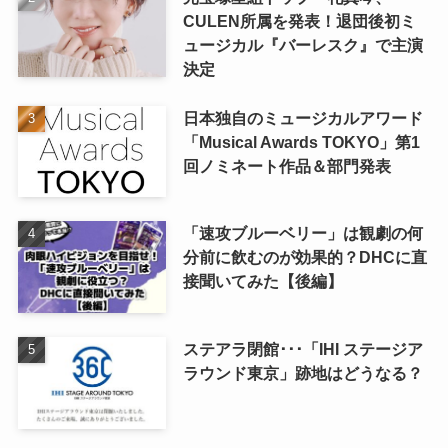
CULEN所属を発表！退団後初ミ
ュージカル『バーレスク』で主演
決定
日本独自のミュージカルアワード
「Musical Awards TOKYO」第1
回ノミネート作品＆部門発表
「速攻ブルーベリー」は観劇の何
分前に飲むのが効果的？DHCに直
接聞いてみた【後編】
ステアラ閉館･･･「IHI ステージア
ラウンド東京」跡地はどうなる？