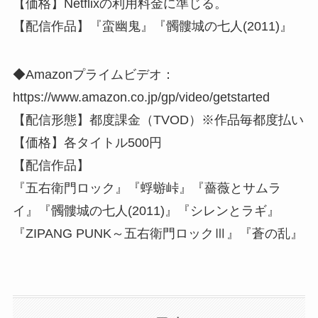
【価格】Netflixの利用料金に準じる。
【配信作品】『蛮幽鬼』『髑髏城の七人(2011)』
◆Amazonプライムビデオ：
https://www.amazon.co.jp/gp/video/getstarted
【配信形態】都度課金（TVOD）※作品毎都度払い
【価格】各タイトル500円
【配信作品】
『五右衛門ロック』『蜉蝣峠』『薔薇とサムラ
イ』『髑髏城の七人(2011)』『シレンとラギ』
『ZIPANG PUNK～五右衛門ロックⅢ』『蒼の乱』