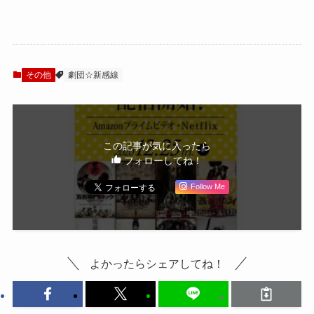
Amazonプライムビ
右衛門」「轟天」
デオ・Netflixで順
を大紹介！
次配信
その他
劇団☆新感線
この記事が気に入ったら
フォローしてね！
Follow Me
よかったらシェアしてね！