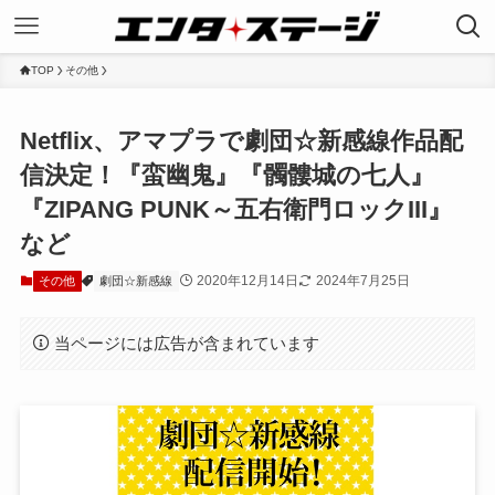
TOP
その他
Netflix、アマプラで劇団☆新感線作品配
信決定！『蛮幽鬼』『髑髏城の七人』
『ZIPANG PUNK～五右衛門ロックIII』
など
2020年12月14日
2024年7月25日
その他
劇団☆新感線
当ページには広告が含まれています