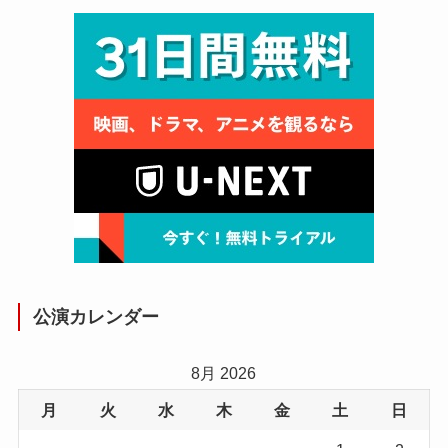
公演カレンダー
8月 2026
月
火
水
木
金
土
日