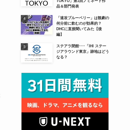
TOKYO」第1回ノミネート作
品＆部門発表
「速攻ブルーベリー」は観劇の
何分前に飲むのが効果的？
DHCに直接聞いてみた【後
編】
ステアラ閉館･･･「IHI ステー
ジアラウンド東京」跡地はどう
なる？
と
ま