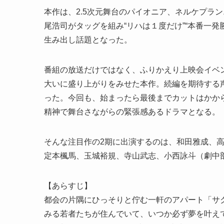
本作は、2.5次元舞台のパイオニア、ネルケプラ
尾浩司がタッグを組み“リハは１度だけ”“本番一
生み出し話題となった。
番組の放送だけではなく、ふりかえり上映会イベントやB
大いに盛り上がりをみせた本作。続編を期待する
った。今回も、始まったら最後までカットはかからない“N
精神で舞台さながらの緊張感あるドラマとなる。
そんな注目作の2期に出演するのは、和田雅成、高
定本楓馬、玉城裕規、寺山武志、小西詠斗（劇中部
【あらすじ】
都会の片隅にひっそりと佇む一軒のアパート「サク
みる若者たちが住んでいて、いつか必ず夢を叶えて