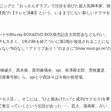
ンニングと『おっさんずラブ』で注目を浴びた超人気脚本家、徳
発勝負”の【テレビ演劇】という、いままでにない新しいドラマを
lu-ray BOX&DVD BOX発売記念大同窓会なども行い、
声も大きく、1年の時を経てついに第2期が放送されることにな
Gなし！アドリブあり！”のまさに“Show must go on”の
橋健介、髙木俊、黒羽麻璃央、spi、有澤樟太郎、荒牧慶彦、
屋番号順）ら。spiと小西詠斗は今期が初登場。
セス荘」。そこには、“ひと旗あげたい”と成功(サクセス)を夢
巣立っていくという伝説があった･･･。芸人、漫画家、占い