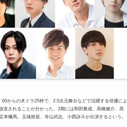
：00からの木ドラ25枠で、2.5次元舞台などで活躍する俳優に
放送されることが分かった。2期には和田雅成、高橋健介、髙
、定本楓馬、玉城裕規、寺山武志、小西詠斗が出演するという。