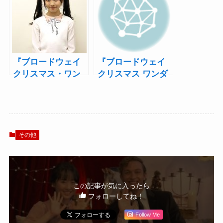
ダーランド2023』
ェイ クリスマス・
開催
ワンダーランド
2017』製作発表
『ブロードウェイ
『ブロードウェイ
クリスマス・ワン
クリスマス ワンダ
ダーランド』ゲス
ーランド』出演者
トスケーター本田
によるスペシャル
望結にインタビュ
ミニライブを開
ー！「曲に負けな
催！
い演技をしたいで
その他
す！」
この記事が気に入ったら
フォローしてね！
Follow Me