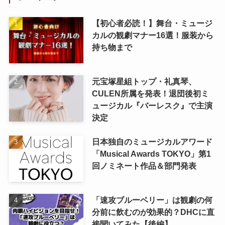
【初心者必読！】舞台・ミュージ
カルの観劇マナー16選！服装から
持ち物まで
元宝塚星組トップ・礼真琴、
CULEN所属を発表！退団後初ミ
ュージカル『バーレスク』で主演
決定
日本独自のミュージカルアワード
「Musical Awards TOKYO」第1
回ノミネート作品＆部門発表
「速攻ブルーベリー」は観劇の何
分前に飲むのが効果的？DHCに直
接聞いてみた【後編】