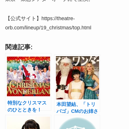
【公式サイト】https://theatre-
orb.com/lineup/19_christmas/top.html
関連記事:
特別なクリスマス
本田望結、「トリ
のひとときを！
バゴ」CMのお姉さ
『ブロードウェイ
んとステージで共
クリスマス・ワン
演！『ブロードウ