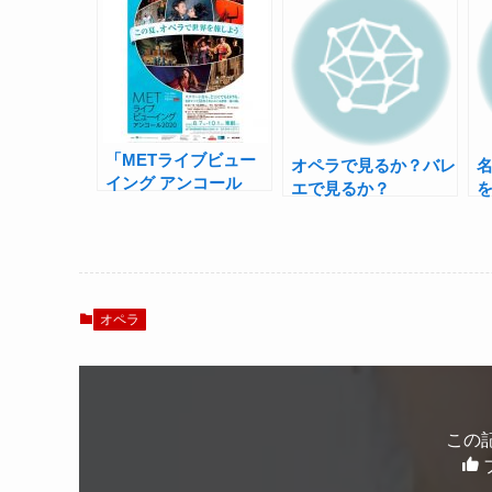
「METライブビュー
オペラで見るか？バレ
イング アンコール
エで見るか？
2020」上映！石丸幹
MET『ロメオとジュ
二によるスペシャルト
リエット』を宮尾俊太
ス
ーク配信も
郎が語る
2
オペラ
この