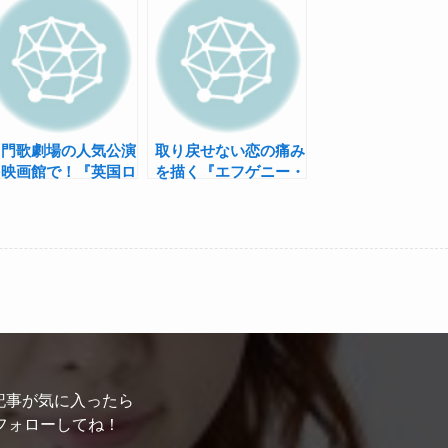
名門歌劇場の人気公演
取り戻せない恋の痛み
を映画館で！『英国ロ
を描く『エフゲニー・
イヤル・オペラ・ハウ
オネーギン』
 シネマシーズン
016/17』演目決定
記事が気に入ったら
フォローしてね！