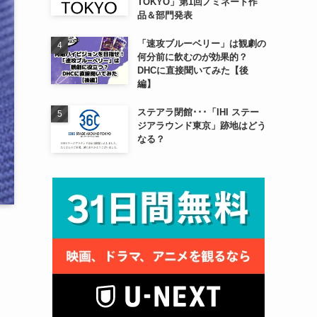
TOKYO」第1回ノミネート作
品＆部門発表
「速攻ブルーベリー」は観劇の
何分前に飲むのが効果的？
DHCに直接聞いてみた【後
編】
ステアラ閉館･･･「IHI ステー
ジアラウンド東京」跡地はどう
なる？