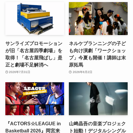
サンライズプロモーション
ネルケプランニングの子ど
が旧「名古屋四季劇場」を
も向け演劇「ワークショッ
取得！「名古屋飛ばし」是
プ」今夏も開催！講師は末
正と劇場不足解消へ
原拓馬
2026年7月31日
2026年6月2日
『ACTORS☆LEAGUE in
山﨑晶吾の音楽プロジェク
Basketball 2026』岡宮来
ト始動！デジタルシングル