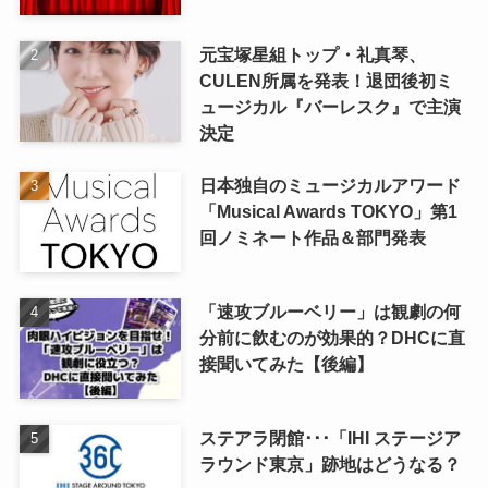
元宝塚星組トップ・礼真琴、
CULEN所属を発表！退団後初ミ
ュージカル『バーレスク』で主演
決定
日本独自のミュージカルアワード
「Musical Awards TOKYO」第1
回ノミネート作品＆部門発表
「速攻ブルーベリー」は観劇の何
分前に飲むのが効果的？DHCに直
接聞いてみた【後編】
ステアラ閉館･･･「IHI ステージア
ラウンド東京」跡地はどうなる？