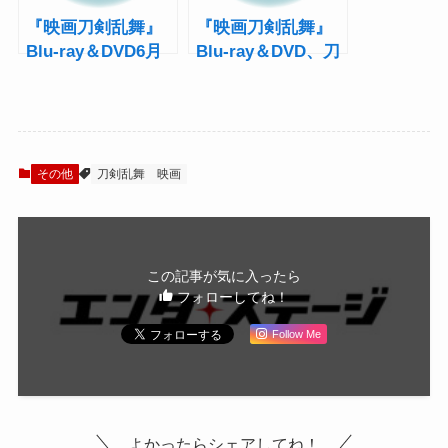
『映画刀剣乱舞』
『映画刀剣乱舞』
Blu-ray＆DVD6月
Blu-ray＆DVD、刀
19日発売！映画泥
剣男士キャストが3
棒とのコラボなど
組に分かれたコメ
特典映像満載
ンタリーを収録
その他
刀剣乱舞
映画
この記事が気に入ったら
フォローしてね！
Follow Me
よかったらシェアしてね！