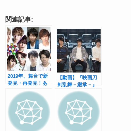
関連記事:
2019年、舞台で新
【動画】『映画刀
発見・再発見！あ
剣乱舞－継承－』
なたの見つけた“逸
ビジュアルコメン
材”～エンタステー
タリーのダイジェ
ジ選～
ストを公開