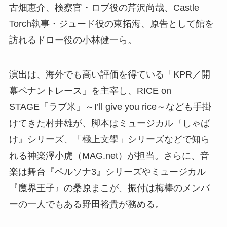
古畑恵介、検察官・ロブ役の芹沢尚哉、Castle
Torch執事・ジュード役の東拓海、原告として館を
訪れるドロー役の小林健一ら。
演出は、海外でも高い評価を得ている「KPR／開
幕ペナントレース」を主宰し、RICE on
STAGE「ラブ米」～I’ll give you rice～なども手掛
けてきた村井雄が、脚本はミュージカル『しゃば
け』シリーズ、「極上文學」シリーズなどで知ら
れる神楽澤小虎（MAG.net）が担当。さらに、音
楽は舞台『ペルソナ3』シリーズやミュージカル
『魔界王子』の桑原まこが、振付は梅棒のメンバ
ーの一人でもある野田裕貴が務める。