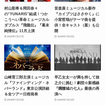
村山彩希＆岡田奈々
音楽座ミュージカル新作
の“YUNARIS”結成！つか
『カイブツはささやく』に
こうへい革命ミュージカル
小室哲哉がテーマ曲を提
ダブルス『飛龍伝』『幕末
供！全キャスト（案）も公
純情伝』11月上演
開
2026年7月27日
2026年7月23日
山崎育三郎主演ミュージカ
早乙女太一が満を持して捨
ル『ファインディング・ネ
之介に挑む！劇団☆新感線
バーランド』東京公演詳細
『髑髏城の七人』最後の再
＆全ツアー日程発表
演へ
2026年7月23日
2026年7月13日