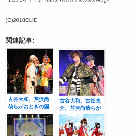
(C)2018CLIE
関連記事:
古谷大和、芹沢尚
古谷大和、古畑恵
哉らがおとぎの国
介、芹沢尚哉らが
の住人をジャッジ
ジャッジメント！
メント！『おとぎ
『おとぎ裁判』開
裁判』第2審開幕
幕