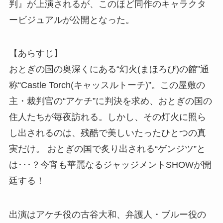
判』が上演されるが、このほど同作のキャラクタ
ービジュアルが公開となった。
【あらすじ】
おとぎの国の奥深くにある“幻火(まほろび)の館”通
称“Castle Torch(キャッスルトーチ)”。この屋敷の
主・裁判官の“アケチ”に判決を求め、おとぎの国の
住人たちが毎夜訪れる。しかし、その灯火に照ら
し出されるのは、残酷で美しいたったひとつの真
実だけ。 おとぎの国で炙り出される“ゲンジツ”と
は･･･？今宵も華麗なるジャッジメントSHOWが開
廷する！
出演はアケチ役の古谷大和、弁護人・ブルー役の