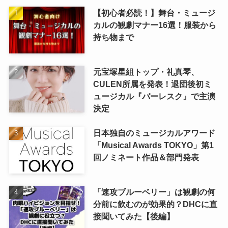
【初心者必読！】舞台・ミュージ
カルの観劇マナー16選！服装から
持ち物まで
元宝塚星組トップ・礼真琴、
CULEN所属を発表！退団後初ミ
ュージカル『バーレスク』で主演
決定
日本独自のミュージカルアワード
「Musical Awards TOKYO」第1
回ノミネート作品＆部門発表
「速攻ブルーベリー」は観劇の何
分前に飲むのが効果的？DHCに直
接聞いてみた【後編】