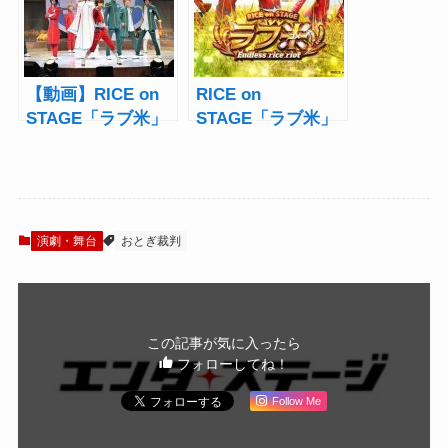
【動画】RICE on
RICE on
STAGE「ラブ米」
STAGE「ラブ米」
～Endless rice riot
～Endless rice riot
～公開ゲネプロ
～ラブライスの田
村升吾＆星乃勇太
＆前川優希＆白石
康介＆佐野真白に
演劇・舞台
おとぎ裁判
インタビュー！
この記事が気に入ったら
フォローしてね！
Follow Me