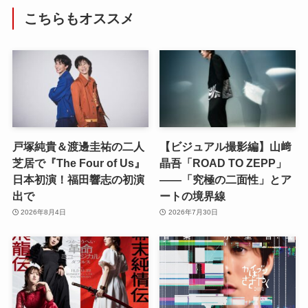
こちらもオススメ
戸塚純貴＆渡邊圭祐の二人
【ビジュアル撮影編】山﨑
芝居で『The Four of Us』
晶吾「ROAD TO ZEPP」
日本初演！福田響志の初演
――「究極の二面性」とア
出で
ートの境界線
2026年8月4日
2026年7月30日