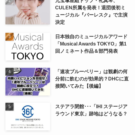
元宝塚星組トップ・礼真琴、
CULEN所属を発表！退団後初ミ
ュージカル『バーレスク』で主演
決定
日本独自のミュージカルアワード
「Musical Awards TOKYO」第1
回ノミネート作品＆部門発表
「速攻ブルーベリー」は観劇の何
分前に飲むのが効果的？DHCに直
接聞いてみた【後編】
ステアラ閉館･･･「IHI ステージア
ラウンド東京」跡地はどうなる？