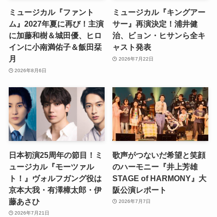
ミュージカル『ファント
ミュージカル『キングアー
ム』2027年夏に再び！主演
サー』再演決定！浦井健
に加藤和樹＆城田優、ヒロ
治、ビョン・ヒサンら全キ
インに小南満佑子＆飯田栞
ャスト発表
月
2026年7月22日
2026年8月6日
日本初演25周年の節目！ミ
歌声がつないだ希望と笑顔
ュージカル『モーツァル
のハーモニー『井上芳雄
ト！』ヴォルフガング役は
STAGE of HARMONY』大
京本大我・有澤樟太郎・伊
阪公演レポート
藤あさひ
2026年7月7日
2026年7月21日