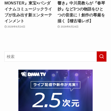
MONSTER』東宝×バンダ
響き』中川晃教らが『春琴
イナムコミュージックライ
抄』など3つの物語をひと
ブが生み出す新エンターテ
つの音楽に！創作の尊厳を
インメント
描く【稽古場レポ】
2026年6月24日
2026年6月24日