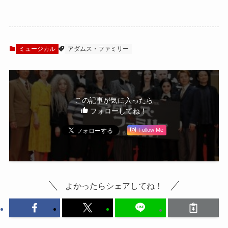
う最高！」『アダ
みらいに出没！製
ムス・ファミリ
作発表＆楽曲披露
ー』3年ぶりの再演
イベント開催
まもなく開幕
ミュージカル
アダムス・ファミリー
この記事が気に入ったら
フォローしてね！
Follow Me
よかったらシェアしてね！