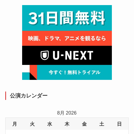
公演カレンダー
8月 2026
月
火
水
木
金
土
日