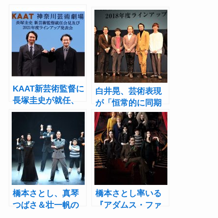
KAAT新芸術監督に
白井晃、芸術表現
長塚圭史が就任、
が「恒常的に同期
白井晃から引き継
している場所であ
ぎ“ひらかれた劇
りたい」2018年度
場”目指す
KAAT神奈川芸術劇
場ラインアップ発
表
橋本さとし、真琴
橋本さとし率いる
つばさ＆壮一帆の
『アダムス・ファ
二人の妻役に「も
ミリー』がみなと