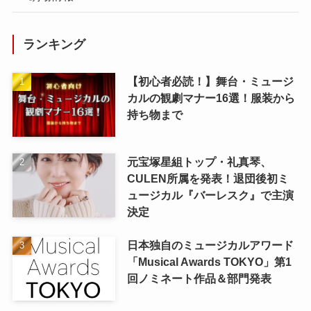
ランキング
【初心者必読！】舞台・ミュージ
カルの観劇マナー16選！服装から
持ち物まで
元宝塚星組トップ・礼真琴、
CULEN所属を発表！退団後初ミ
ュージカル『バーレスク』で主演
決定
日本独自のミュージカルアワード
「Musical Awards TOKYO」第1
回ノミネート作品＆部門発表