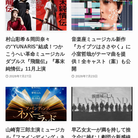
村山彩希＆岡田奈々
音楽座ミュージカル新作
の“YUNARIS”結成！つか
『カイブツはささやく』に
こうへい革命ミュージカル
小室哲哉がテーマ曲を提
ダブルス『飛龍伝』『幕末
供！全キャスト（案）も公
純情伝』11月上演
開
2026年7月27日
2026年7月23日
山崎育三郎主演ミュージカ
早乙女太一が満を持して捨
ル『ファインディング・ネ
之介に挑む！劇団☆新感線