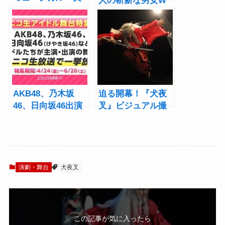
人の斬新な男女W
少女戦士セーラー
キャストで魅せる
ムーン」2024開
舞台『薔薇王の葬
幕！舞台写真＆コ
列』上演！公開ゲ
メント到着
ネレポート
AKB48、乃木坂
迫る開幕！『犬夜
46、日向坂46出演
叉』ビジュアル撮
舞台23本を3ヶ月に
影で見せた金爆・
わたり一挙放送
喜矢武 豊“役者”と
しての素顔
演劇・舞台
犬夜叉
この記事が気に入ったら