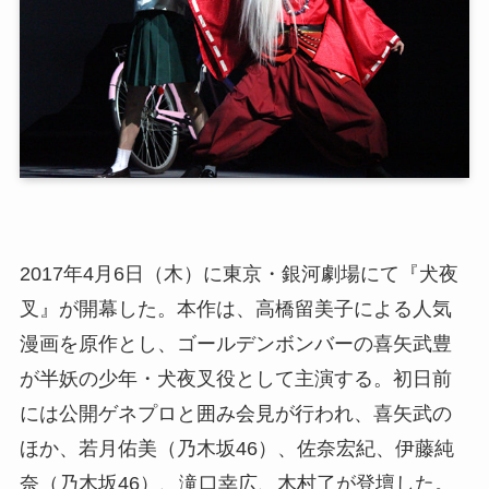
2017年4月6日（木）に東京・銀河劇場にて『犬夜
叉』が開幕した。本作は、高橋留美子による人気
漫画を原作とし、ゴールデンボンバーの喜矢武豊
が半妖の少年・犬夜叉役として主演する。初日前
には公開ゲネプロと囲み会見が行われ、喜矢武の
ほか、若月佑美（乃木坂46）、佐奈宏紀、伊藤純
奈（乃木坂46）、滝口幸広、木村了が登壇した。