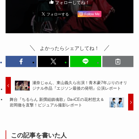
フォローしてね！
Follow Me
よかったらシェアしてね！
瀬奈じゅん、東山義久ら出演！青木豪7年ぶりのオリ
ジナル作品『エジソン最後の発明』公演レポート
舞台『ちるらん 新撰組鎮魂歌』Da-iCEの花村想太＆
岩岡徹を直撃！ビジュアル撮影レポート
この記事を書いた人