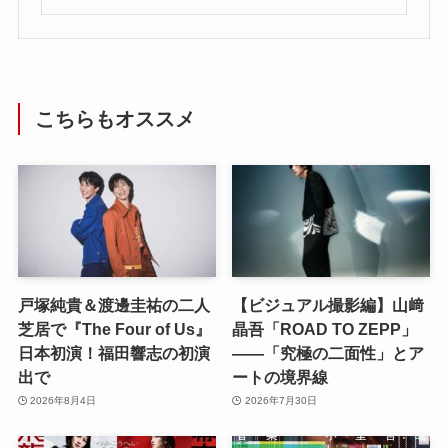
こちらもオススメ
戸塚純貴＆渡邊圭祐の二人
【ビジュアル撮影編】山﨑
芝居で『The Four of Us』
晶吾「ROAD TO ZEPP」
日本初演！福田響志の初演
――「究極の二面性」とア
出で
ートの境界線
2026年8月4日
2026年7月30日