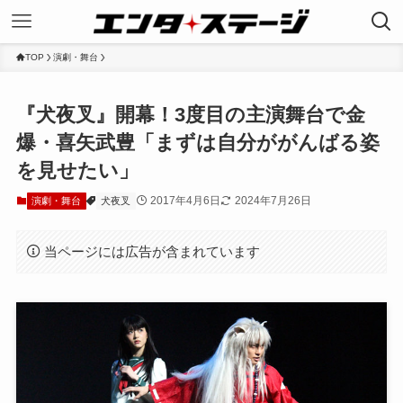
TOP
演劇・舞台
『犬夜叉』開幕！3度目の主演舞台で金
爆・喜矢武豊「まずは自分ががんばる姿
を見せたい」
2017年4月6日
2024年7月26日
演劇・舞台
犬夜叉
当ページには広告が含まれています