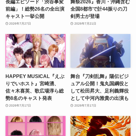
長編エピソード「渋谷事変
舞祭2026』香川・沖縄含む
前編」！総勢26名の全出演
全国8都市で計44振りの刀
キャスト一挙公開
剣男士が登場
2026年7月27日
2026年7月21日
HAPPEY MUSICAL『えぶ
舞台『刀剣乱舞』陽伝ビジ
りでいホスト』宮崎湧、
ュアル公開！鬼丸国綱役と
佐々木喜英、歌広場淳ら総
して松田昇大、足利義輝役
勢8名のキャスト発表
として中河内雅貴の出演も
2026年7月17日
2026年7月17日