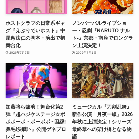
ホストクラブの日常系ギャ
ノンバーバルライブショ
グ『えぶりでいホスト』中
ー・忍劇『NARUTO-ナル
屋敷法仁の脚本・演出で初
ト-』京都・南座でロングラ
舞台化
ン上演決定！
2026年7月7日
2026年7月1日
加藤将ら熱演！舞台化第2
ミュージカル『刀剣乱舞』
弾『超ハジケステージ☆ボ
新作公演「月夜一縷」2026
ボボーボ・ボーボボ ~因縁!
年秋に上演決定！シリーズ
鼻毛!決戦!~』公開ゲネプロ
最終章への架け橋となる物
レポート
語