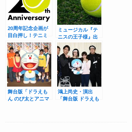
20周年記念企画が
ミュージカル『テ
目白押し！テニミ
ニスの王子様』出
ュシリーズの1000
演者名鑑【青学
曲超えの音楽・72
（せいがく）編】
本の映像を配信
――「テニミュ出
た人あるある」と
ともに振り返る
舞台版「ドラえも
鴻上尚史・演出
ん のび太とアニマ
「舞台版 ドラえも
ル惑星（プラネッ
ん」小越勇輝が“か
ト）」開幕！鴻上
っこよさ”を封印し
尚史「幸せになっ
てのび太になりき
て帰ってもらえる
る！稽古場取材会