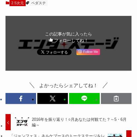
作品」
2.5次元
ペダステ
この記事が気に入ったら
フォローしてね！
Follow Me
よかったらシェアしてね！
2016年を振り返り！○月あなたは何観てた？～5・6月
編～
「ジャンフェス」ネルケブースのトークステージをレ