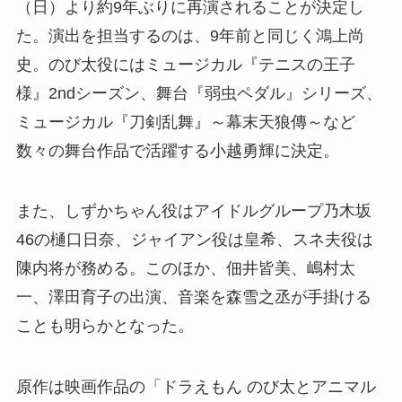
（日）より約9年ぶりに再演されることが決定し
た。演出を担当するのは、9年前と同じく鴻上尚
史。のび太役にはミュージカル『テニスの王子
様』2ndシーズン、舞台『弱虫ペダル』シリーズ、
ミュージカル『刀剣乱舞』～幕末天狼傳～など
数々の舞台作品で活躍する小越勇輝に決定。
また、しずかちゃん役はアイドルグループ乃木坂
46の樋口日奈、ジャイアン役は皇希、スネ夫役は
陳内将が務める。このほか、佃井皆美、嶋村太
一、澤田育子の出演、音楽を森雪之丞が手掛ける
ことも明らかとなった。
原作は映画作品の「ドラえもん のび太とアニマル