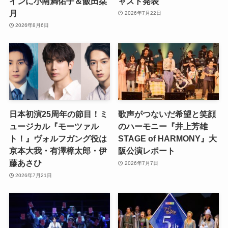
インに小南満佑子＆飯田栞
ャスト発表
月
2026年7月22日
2026年8月6日
日本初演25周年の節目！ミ
歌声がつないだ希望と笑顔
ュージカル『モーツァル
のハーモニー『井上芳雄
ト！』ヴォルフガング役は
STAGE of HARMONY』大
京本大我・有澤樟太郎・伊
阪公演レポート
藤あさひ
2026年7月7日
2026年7月21日