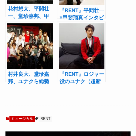
花村想太、平間壮
『RENT』平間壮一
一、堂珍嘉邦、甲
×甲斐翔真インタビ
斐翔真らが圧巻の
ュー！2020年版は
歌唱披露！ミュー
「俺たちがどうし
ジカル『RENT』製
てもやりたい」も
作発表
の
村井良大、堂珍嘉
『RENT』ロジャー
邦、ユナクら総勢
役のユナク（超新
18名が登壇！
星）にインタビュ
『RENT』製作発表
ー！「日本のクリ
会
エイター、キャス
トの皆さんと仕事
が出来るのは最高
ミュージカル
RENT
の幸せ！そして挑
戦です」