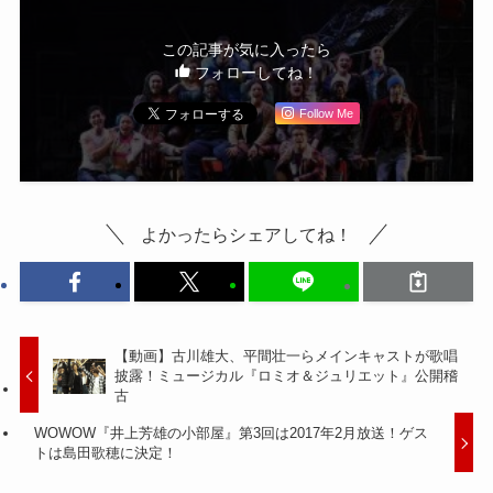
この記事が気に入ったら
フォローしてね！
Follow Me
よかったらシェアしてね！
【動画】古川雄大、平間壮一らメインキャストが歌唱
披露！ミュージカル『ロミオ＆ジュリエット』公開稽
古
WOWOW『井上芳雄の小部屋』第3回は2017年2月放送！ゲス
トは島田歌穂に決定！