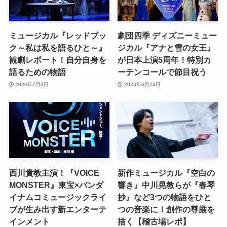
ミュージカル『レッドブッ
劇団四季 ディズニーミュー
ク～私は私を語るひと～』
ジカル『アナと雪の女王』
観劇レポート！自分自身を
が日本上演5周年！特別カ
語るための物語
ーテンコールで節目祝う
2026年7月3日
2026年6月24日
西川貴教主演！『VOICE
新作ミュージカル『空白の
MONSTER』東宝×バンダ
響き』中川晃教らが『春琴
イナムコミュージックライ
抄』など3つの物語をひと
ブが生み出す新エンターテ
つの音楽に！創作の尊厳を
インメント
描く【稽古場レポ】