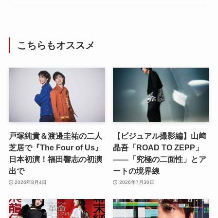
こちらもオススメ
戸塚純貴＆渡邊圭祐の二人
【ビジュアル撮影編】山﨑
芝居で『The Four of Us』
晶吾「ROAD TO ZEPP」
日本初演！福田響志の初演
――「究極の二面性」とア
出で
ートの境界線
2026年8月4日
2026年7月30日