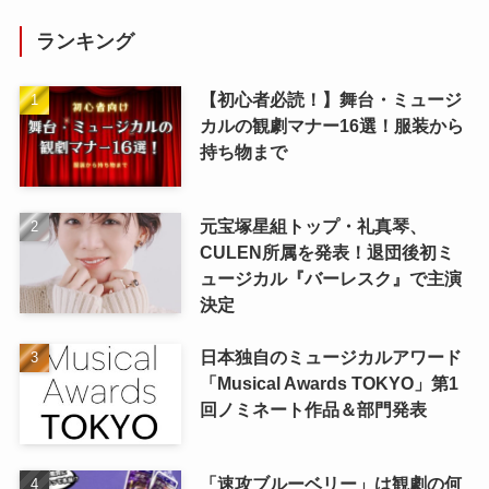
ランキング
【初心者必読！】舞台・ミュージ
カルの観劇マナー16選！服装から
持ち物まで
元宝塚星組トップ・礼真琴、
CULEN所属を発表！退団後初ミ
ュージカル『バーレスク』で主演
決定
日本独自のミュージカルアワード
「Musical Awards TOKYO」第1
回ノミネート作品＆部門発表
「速攻ブルーベリー」は観劇の何