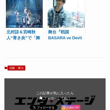
上を」&宮崎秋人
トビジュアルを公
「ヤバイ作品に」
開
北村諒＆宮崎秋
舞台『戦国
人“青き炎”で「舞
BASARA vs Devil
台上の熱を実際に
May Cry』鈴木拡樹
届ける」！舞台
インタビュー「男
「青の祓魔師」京
がほれる男・ダン
都紅蓮篇、開幕
テの魅力を見せ
る！」
演劇・舞台
この記事が気に入ったら
フォローしてね！
Follow Me