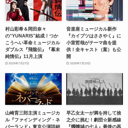
村山彩希＆岡田奈々
音楽座ミュージカル新作
の“YUNARIS”結成！つか
『カイブツはささやく』に
こうへい革命ミュージカル
小室哲哉がテーマ曲を提
ダブルス『飛龍伝』『幕末
供！全キャスト（案）も公
純情伝』11月上演
開
2026年7月27日
2026年7月23日
山崎育三郎主演ミュージカ
早乙女太一が満を持して捨
ル『ファインディング・ネ
之介に挑む！劇団☆新感線
バーランド』東京公演詳細
『髑髏城の七人』最後の再