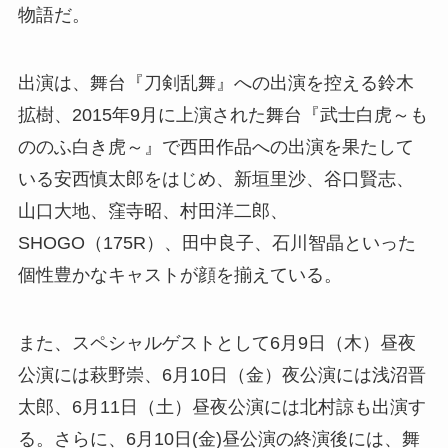
物語だ。
出演は、舞台『刀剣乱舞』への出演を控える鈴木
拡樹、2015年9月に上演された舞台『武士白虎～も
ののふ白き虎～』で西田作品への出演を果たして
いる安西慎太郎をはじめ、新垣里沙、谷口賢志、
山口大地、窪寺昭、村田洋二郎、
SHOGO（175R）、田中良子、石川智晶といった
個性豊かなキャストが顔を揃えている。
また、スペシャルゲストとして6月9日（木）昼夜
公演には萩野崇、6月10日（金）夜公演には浅沼晋
太郎、6月11日（土）昼夜公演には北村諒も出演す
る。さらに、6月10日(金)昼公演の終演後には、舞