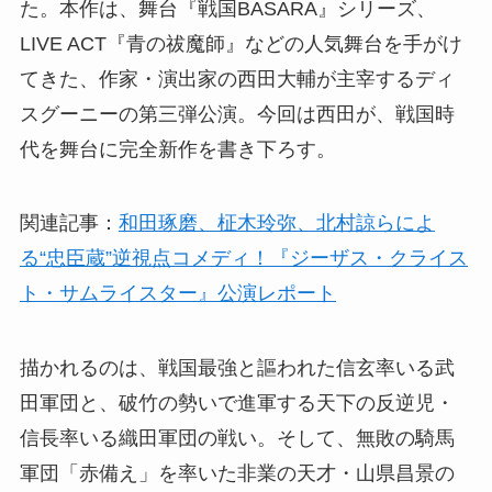
た。本作は、舞台『戦国BASARA』シリーズ、
LIVE ACT『青の祓魔師』などの人気舞台を手がけ
てきた、作家・演出家の西田大輔が主宰するディ
スグーニーの第三弾公演。今回は西田が、戦国時
代を舞台に完全新作を書き下ろす。
関連記事：
和田琢磨、柾木玲弥、北村諒らによ
る“忠臣蔵”逆視点コメディ！『ジーザス・クライス
ト・サムライスター』公演レポート
描かれるのは、戦国最強と謳われた信玄率いる武
田軍団と、破竹の勢いで進軍する天下の反逆児・
信長率いる織田軍団の戦い。そして、無敗の騎馬
軍団「赤備え」を率いた非業の天才・山県昌景の