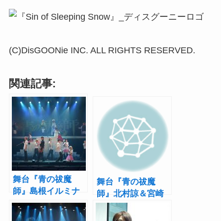
(C)DisGOONie INC. ALL RIGHTS RESERVED.
関連記事:
舞台『青の祓魔
舞台『青の祓魔
師』島根イルミナ
師』北村諒＆宮崎
ティ篇で北村諒
秋人の新ビジュア
「想像の上の上の
ルを含む全キャス