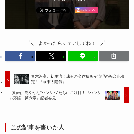
Follow Me
よかったらシェアしてね！
青木崇高、初主演！珠玉の名作映画が待望の舞台化決
定！『幕末太陽傳』
【動画】艶やかな“ハンサム”たちにご注目！『ハンサ
ム落語 第六章』記者会見
この記事を書いた人