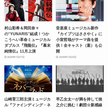
村山彩希＆岡田奈々
音楽座ミュージカル新作
の“YUNARIS”結成！つか
『カイブツはささやく』に
こうへい革命ミュージカル
小室哲哉がテーマ曲を提
ダブルス『飛龍伝』『幕末
供！全キャスト（案）も公
純情伝』11月上演
開
2026年7月27日
2026年7月23日
山崎育三郎主演ミュージカ
早乙女太一が満を持して捨
ル『ファインディング・ネ
之介に挑む！劇団☆新感線