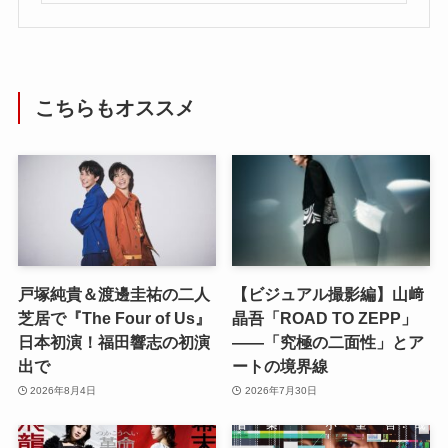
こちらもオススメ
戸塚純貴＆渡邊圭祐の二人
【ビジュアル撮影編】山﨑
芝居で『The Four of Us』
晶吾「ROAD TO ZEPP」
日本初演！福田響志の初演
――「究極の二面性」とア
出で
ートの境界線
2026年8月4日
2026年7月30日