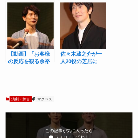
くロマン、愛、そ
ュー「マクベス夫
してすべてを失う
人を花にたとえて
咆哮『マクベス』
表現したい」
レポート
【動画】「お客様
佐々木蔵之介が一
の反応を観る余裕
人20役の芝居に
が…」佐々木蔵之
「いつでも逃げる
介が本音を吐露！
用意がある」と及
『マクベス』記者
び腰 舞台『マク
会見
ベス』
演劇・舞台
マクベス
この記事が気に入ったら
フォローしてね！