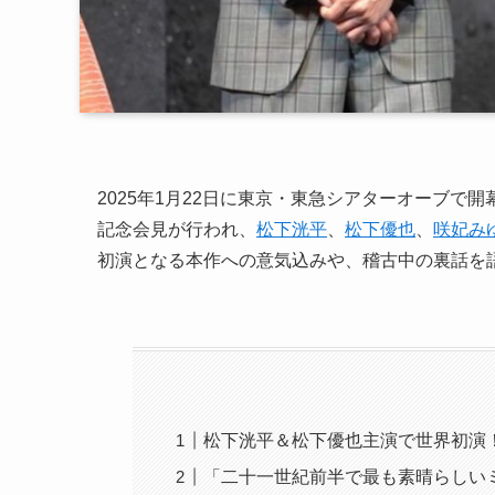
2025年1月22日に東京・東急シアターオーブで
記念会見が行われ、
松下洸平
、
松下優也
、
咲妃み
初演となる本作への意気込みや、稽古中の裏話を
松下洸平＆松下優也主演で世界初演
「二十一世紀前半で最も素晴らしい