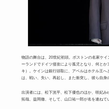
物語の舞台は、20世紀初頭。ボストンの名家ケ
ーランドでドイツ侵攻により孤児となり、何とか
キ）。ケインは銀行頭取に、アベルはホテル王へ
は、戦い、失い、再起し、また衝突し、彼ら自身の
出演者には、松下洸平、松下優也のほか、咲妃み
拓哉、益岡徹、そして、山口祐一郎が名を連ねて