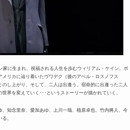
イン家に生まれ、祝福される人生を歩むウィリアム・ケイン。ポ
アメリカに辿り着いたヴワデク（後のアベル・ロスノフス
とのし上がり、そして、二人は出逢う。宿命的に出逢った二人
世界を変えていく･･･というストーリーが描かれていく。
ゆ、知念里奈、愛加あゆ、上川一哉、植原卓也、竹内將人、今
いる。