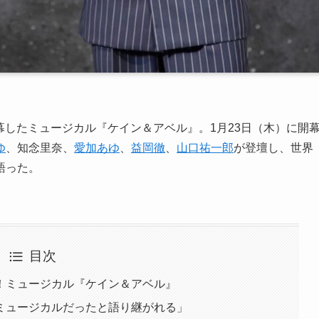
開幕したミュージカル『ケイン＆アベル』。1月23日（木）に開
ゆ
、知念里奈、
愛加あゆ
、
益岡徹
、
山口祐一郎
が登壇し、世界
語った。
目次
！ミュージカル『ケイン＆アベル』
ミュージカルだったと語り継がれる」