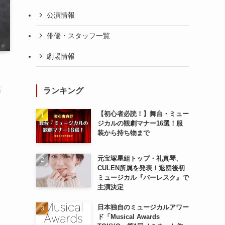
公演情報
俳優・スタッフ一覧
劇場情報
幕
ランキング
【初心者必読！】舞台・ミュー
ジカルの観劇マナー16選！服
装から持ち物まで
元宝塚星組トップ・礼真琴、
CULEN所属を発表！退団後初
ミュージカル『バーレスク』で
主演決定
日本独自のミュージカルアワー
ド「Musical Awards