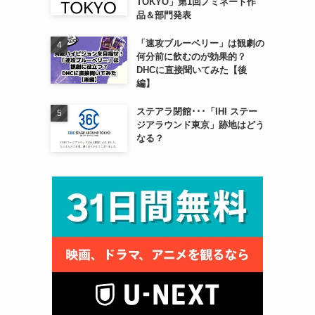
TOKYO」第1回ノミネート作
品＆部門発表
「速攻ブルーベリー」は観劇の
何分前に飲むのが効果的？
DHCに直接聞いてみた【後
編】
ステアラ閉館･･･「IHI ステー
ジアラウンド東京」跡地はどう
なる？