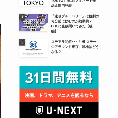
TOKYO」第1回ノミネート作
品＆部門発表
「速攻ブルーベリー」は観劇の
何分前に飲むのが効果的？
DHCに直接聞いてみた【後
編】
ステアラ閉館･･･「IHI ステー
ジアラウンド東京」跡地はどう
なる？