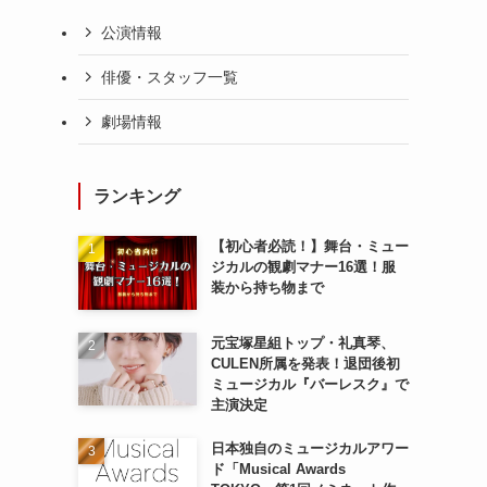
、
公演情報
俳優・スタッフ一覧
劇場情報
ランキング
【初心者必読！】舞台・ミュー
ジカルの観劇マナー16選！服
装から持ち物まで
元宝塚星組トップ・礼真琴、
CULEN所属を発表！退団後初
ミュージカル『バーレスク』で
主演決定
日本独自のミュージカルアワー
ド「Musical Awards