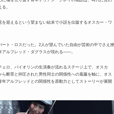
える。
死を迎えるという望まない結末で小説を出版するオスカー・ワ
バート・ロスだった。2人が望んでいた自由が芸術の中でさえ
年アルフレッド・ダグラスが現れる――。
チェロ、バイオリンの生演奏が流れるステージ上で、オスカ
から断罪と抑圧された男性同士の関係性への葛藤を軸に、オス
青年アルフレッドとの関係性を原動力としてストーリーが展開