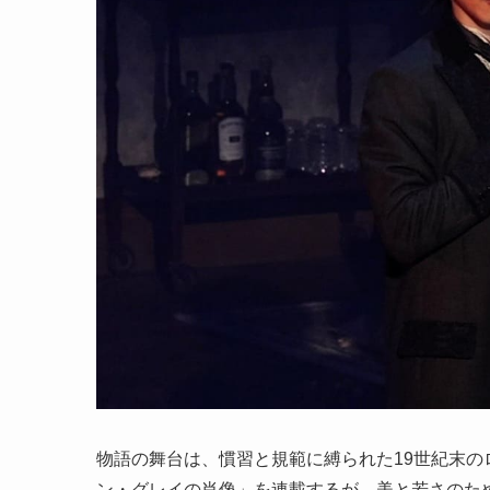
物語の舞台は、慣習と規範に縛られた19世紀末
ン・グレイの肖像」を連載するが、美と若さのた