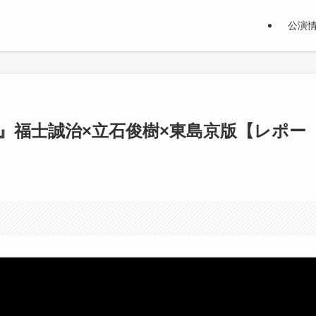
公演
』福士誠治×立石俊樹×東島京版【レポー