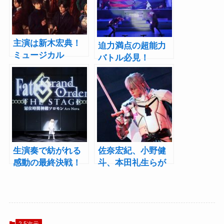
主演は新木宏典！
迫力満点の超能力
ミュージカル
バトル必見！
『Fate/Zero』全キ
『NIGHT HEAD
ャスト、ビジュア
2041-THE
ルなど公開
STAGE-』上演レポ
ート
生演奏で紡がれる
佐奈宏紀、小野健
感動の最終決戦！
斗、本田礼生らが
舞台FGO「冠位時
演じるサーヴァン
間神殿ソロモン」
トが舞台上に召
開幕レポート
喚！『Fate/Grand
Order』ゲネプロレ
ポート