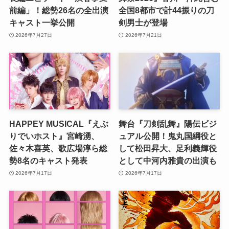
前編」！総勢26名の全出演
全国8都市で計44振りの刀
キャスト一挙公開
剣男士が登場
2026年7月27日
2026年7月21日
HAPPEY MUSICAL『えぶ
舞台『刀剣乱舞』陽伝ビジ
りでいホスト』宮崎湧、
ュアル公開！鬼丸国綱役と
佐々木喜英、歌広場淳ら総
して松田昇大、足利義輝役
勢8名のキャスト発表
として中河内雅貴の出演も
2026年7月17日
2026年7月17日