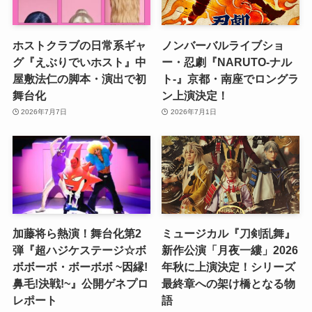
ホストクラブの日常系ギャ
ノンバーバルライブショ
グ『えぶりでいホスト』中
ー・忍劇『NARUTO-ナル
屋敷法仁の脚本・演出で初
ト-』京都・南座でロングラ
舞台化
ン上演決定！
2026年7月7日
2026年7月1日
加藤将ら熱演！舞台化第2
ミュージカル『刀剣乱舞』
弾『超ハジケステージ☆ボ
新作公演「月夜一縷」2026
ボボーボ・ボーボボ ~因縁!
年秋に上演決定！シリーズ
鼻毛!決戦!~』公開ゲネプロ
最終章への架け橋となる物
レポート
語