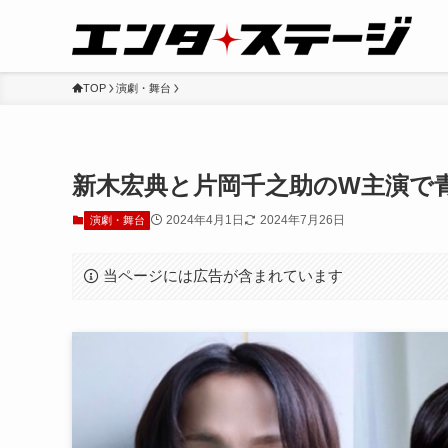
TOP
演劇・舞台
新木宏典と片岡千之助のW主演で
2024年4月1日
2024年7月26日
演劇・舞台
当ページには広告が含まれています