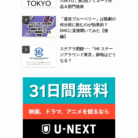
TOKYO」第1回ノミネート作
品＆部門発表
「速攻ブルーベリー」は観劇の
何分前に飲むのが効果的？
DHCに直接聞いてみた【後
編】
ステアラ閉館･･･「IHI ステー
ジアラウンド東京」跡地はどう
なる？