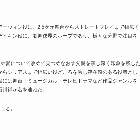
ーウィン役に、2.5次元舞台からストレートプレイまで幅広く
デイキン役に、歌舞伎界のホープであり、様々な分野で注目を
族や愛について改めて見つめなおす父親を演じ深く印象を残し
からシリアスまで幅広い役どころを演じ存在感のある役者とし
役には舞台・ミュージカル・テレビドラマなど作品ジャンルを
石川禅が名を連ねた。
のこと。