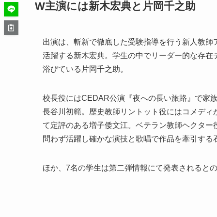
W主演には新木宏典と片岡千之助
出演は、斬新で徹底した受験指導を行う新人教師ア
活躍する新木宏典。学生の中でリーダー的な存在
浴びている片岡千之助。
校長役にはCEDAR公演『夜への長い旅路』で家
長谷川初範。歴史教師リントット役にはコメディ
て定評のある増子倭文江。ベテラン教師ヘクター
問わず活躍し確かな演技と歌唱で作品を牽引する
ほか、7名の学生は第二弾情報にて発表されると