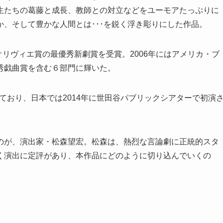
生たちの葛藤と成長、教師との対立などをユーモアたっぷりに
、そして豊かな人間とは･･･を鋭く浮き彫りにした作品。
オリヴィエ賞の最優秀新劇賞を受賞。2006年にはアメリカ・ブ
秀戯曲賞を含む６部門に輝いた。
れており、日本では2014年に世田谷パブリックシアターで初演
のが、演出家・松森望宏。松森は、熱烈な言論劇に正統的スタ
く演出に定評があり、本作品にどのように切り込んでいくの