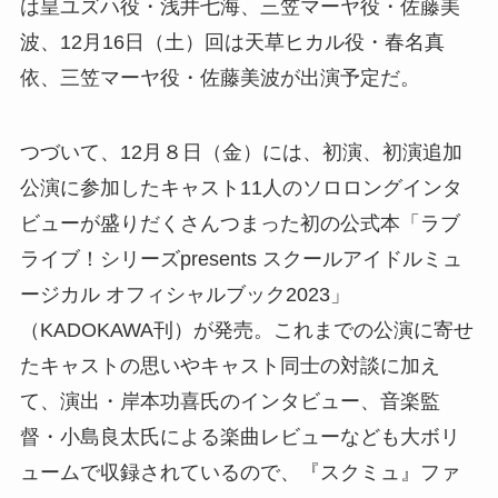
は皇ユズハ役・浅井七海、三笠マーヤ役・佐藤美
波、12月16日（土）回は天草ヒカル役・春名真
依、三笠マーヤ役・佐藤美波が出演予定だ。
つづいて、12月８日（金）には、初演、初演追加
公演に参加したキャスト11人のソロロングインタ
ビューが盛りだくさんつまった初の公式本「ラブ
ライブ！シリーズpresents スクールアイドルミュ
ージカル オフィシャルブック2023」
（KADOKAWA刊）が発売。これまでの公演に寄せ
たキャストの思いやキャスト同士の対談に加え
て、演出・岸本功喜氏のインタビュー、音楽監
督・小島良太氏による楽曲レビューなども大ボリ
ュームで収録されているので、『スクミュ』ファ