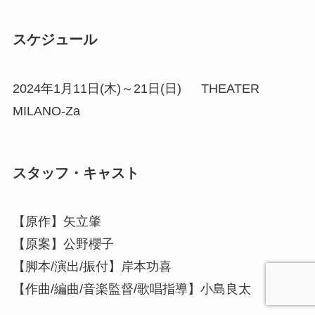
スケジュール
2024年1月11日(木)～21日(日) THEATER
MILANO-Za
スタッフ・キャスト
【原作】矢立肇
【原案】公野櫻子
【脚本/演出/振付】岸本功喜
【作曲/編曲/音楽監督/歌唱指導】小島良太