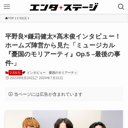
TOP
2.5次元
平野良×鎌苅健太×髙木俊インタビュー！
ホームズ陣営から見た「ミュージカル
『憂国のモリアーティ』Op.5 –最後の事
件-」
2.5次元
インタビュー
憂国のモリアーティ
2023年8月24日
2024年7月31日
当ページには広告が含まれています