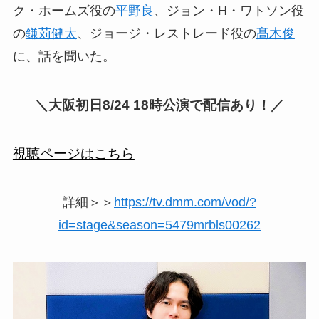
ク・ホームズ役の
平野良
、ジョン・H・ワトソン役
の
鎌苅健太
、ジョージ・レストレード役の
髙木俊
に、話を聞いた。
＼大阪初日8/24 18時公演で配信あり！／
視聴ページはこちら
詳細＞＞
https://tv.dmm.com/vod/?
id=stage&season=5479mrbls00262