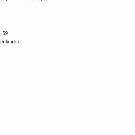
：59
ent/index