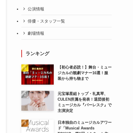
公演情報
俳優・スタッフ一覧
劇場情報
ランキング
【初心者必読！】舞台・ミュー
ジカルの観劇マナー16選！服
装から持ち物まで
元宝塚星組トップ・礼真琴、
CULEN所属を発表！退団後初
ミュージカル『バーレスク』で
主演決定
日本独自のミュージカルアワー
ド「Musical Awards