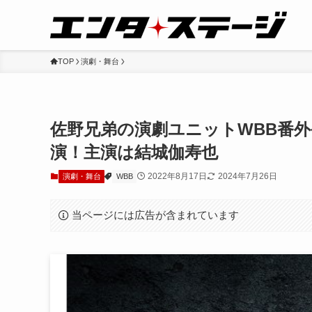
TOP
演劇・舞台
佐野兄弟の演劇ユニットWBB番
演！主演は結城伽寿也
2022年8月17日
2024年7月26日
演劇・舞台
WBB
当ページには広告が含まれています