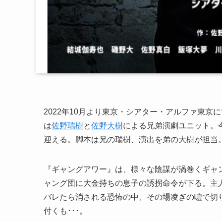
2022年10月より東京・シアター・アルファ東京
は
佐野瑞樹
と
佐野大樹
による兄弟演劇ユニット。今
迎える。脚本は兄の瑞樹、演出を弟の大樹が担当
『ギャングアワー』は、様々な陰謀が渦巻くギャ
ャング団に大金持ちの息子の誘拐命令が下る。主人
バレたら消される恐怖の中、その場凌ぎの噓で切
付くも･･･。