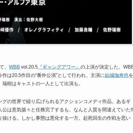
にて、
WBB
vol.20.5
『ギャングアワー』
の上演が決定した。WB
作は20.5作目の“番外公演”として行われ、主演に
結城伽寿也
。瑞樹はキャストの一人として出演も。
ングの世界で繰り広げられるアクションコメディ作品。あるギ
公は意気揚々と任務完了するも、なんと人質を間違えていた!!
り抜ける。しかし事態は悪化する一方。起死回生の作戦を思い