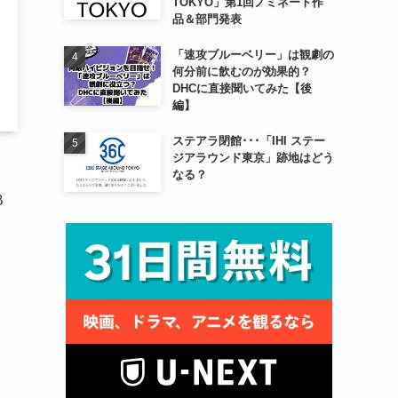
TOKYO」第1回ノミネート作
品＆部門発表
「速攻ブルーベリー」は観劇の
何分前に飲むのが効果的？
DHCに直接聞いてみた【後
編】
ステアラ閉館･･･「IHI ステー
ジアラウンド東京」跡地はどう
なる？
B
を