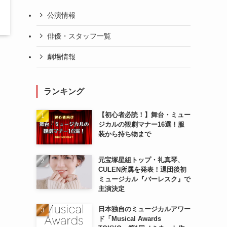
公演情報
俳優・スタッフ一覧
劇場情報
ランキング
【初心者必読！】舞台・ミュー
ジカルの観劇マナー16選！服
装から持ち物まで
元宝塚星組トップ・礼真琴、
CULEN所属を発表！退団後初
ミュージカル『バーレスク』で
主演決定
日本独自のミュージカルアワー
ド「Musical Awards