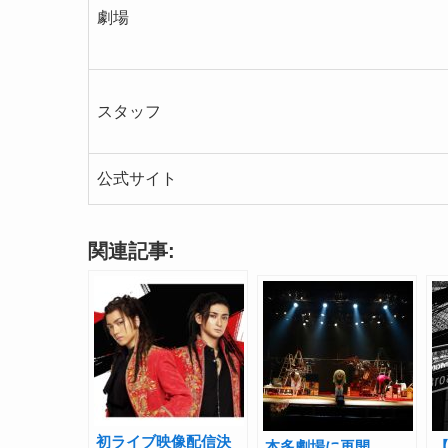
劇場
スタッフ
公式サイト
関連記事:
初ライブ映像配信決
本多劇場に再開
【