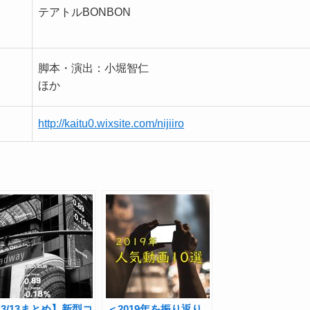
テアトルBONBON
脚本・演出：小堀智仁
ほか
http://kaitu0.wixsite.com/nijiiro
3/13まとめ】新型コ
＜2019年を振り返り