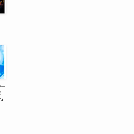
ジー
ミ
ン』