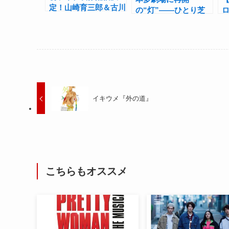
定！山崎育三郎＆古川
の“灯”――ひとり芝
雄大主演ミュージカル
居・無観客生配信公演
『モーツァルト！』
『DISTANCE』が開
幕
イキウメ『外の道』
こちらもオススメ