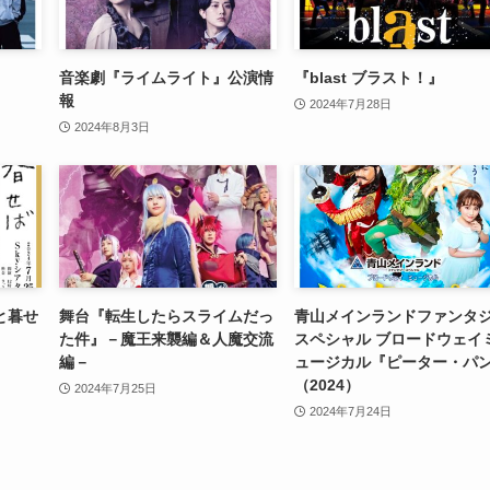
音楽劇『ライムライト』公演情
『blast ブラスト！』
報
2024年7月28日
2024年8月3日
と暮せ
舞台『転生したらスライムだっ
青山メインランドファンタ
た件』－魔王来襲編＆人魔交流
スペシャル ブロードウェイ
編－
ュージカル『ピーター・パ
（2024）
2024年7月25日
2024年7月24日