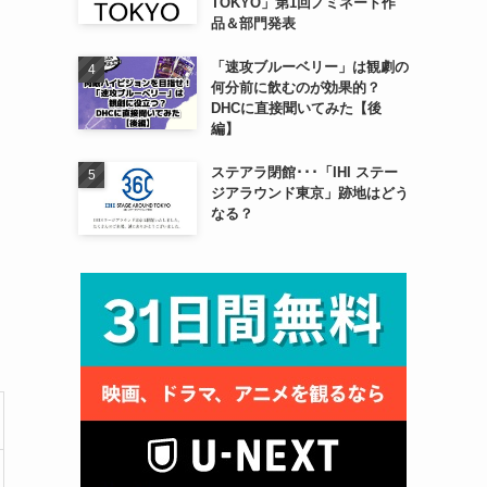
TOKYO」第1回ノミネート作
品＆部門発表
「速攻ブルーベリー」は観劇の
何分前に飲むのが効果的？
DHCに直接聞いてみた【後
編】
ステアラ閉館･･･「IHI ステー
ジアラウンド東京」跡地はどう
なる？