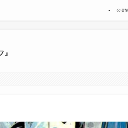
公演
フ』