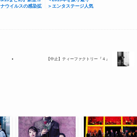
ロナウイルスの感染拡
＞エンタステージ人気
大防止に向けた「演劇
動画10選
関連（舞台・ミュージ
カルほか）」の対応
（地区別）
【中止】ティーファクトリー『４』