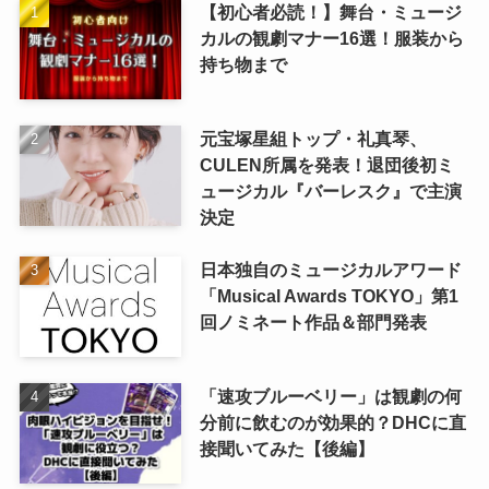
【初心者必読！】舞台・ミュージ
カルの観劇マナー16選！服装から
持ち物まで
元宝塚星組トップ・礼真琴、
CULEN所属を発表！退団後初ミ
ュージカル『バーレスク』で主演
決定
日本独自のミュージカルアワード
「Musical Awards TOKYO」第1
回ノミネート作品＆部門発表
「速攻ブルーベリー」は観劇の何
分前に飲むのが効果的？DHCに直
接聞いてみた【後編】