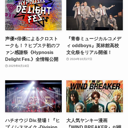
声優×俳優によるクロスト
『⻘春ミュージカルコメデ
ークも！？ヒプステ初のフ
ィ oddboys』英林館高校
ァン感謝祭《Hypnosis
文化祭をリアル開催！
Delight Fes.》全情報公開
2024年10月27日
2025年8月19日
ハチオウジ Div.登場！『ヒ
大人気ヤンキー漫画
プノシスマイク -Division
『WIND BREAKER』が植