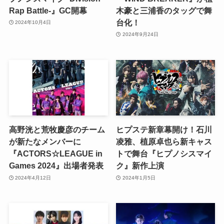
Rap Battle-』GC開幕
木豪と三浦香のタッグで舞
台化！
2024年10月4日
2024年9月24日
高野洸と荒牧慶彦のチーム
ヒプステ新章幕開け！石川
が新たなメンバーに
凌雅、植原卓也ら新キャス
『ACTORS☆LEAGUE in
トで舞台『ヒプノシスマイ
Games 2024』出場者発表
ク』新作上演
2024年4月12日
2024年1月5日