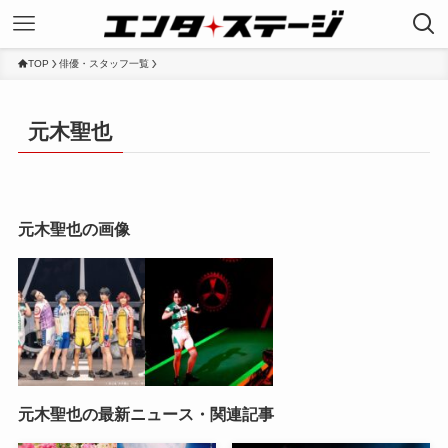
TOP
俳優・スタッフ一覧
元木聖也
元木聖也の画像
元木聖也の最新ニュース・関連記事