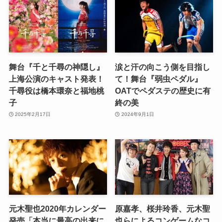
舞台『千と千尋の神隠し』
涙と汗の向こう側を目指し
上海公演のキャスト発表！
て！舞台『弱虫ペダル』
千尋役は橋本環奈と福地桃
OATでペダステの歴史に有
子
終の美
2025年2月17日
2024年9月1日
元木聖也2020年カレンダー
原嘉孝、桜井玲香、元木聖
発売「本当に最高の出来に
也らによるコンゲームなコ