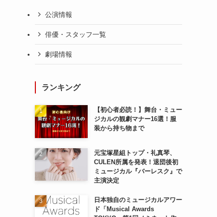
公演情報
俳優・スタッフ一覧
劇場情報
ランキング
【初心者必読！】舞台・ミュー
ジカルの観劇マナー16選！服
装から持ち物まで
元宝塚星組トップ・礼真琴、
CULEN所属を発表！退団後初
ミュージカル『バーレスク』で
主演決定
日本独自のミュージカルアワー
ド「Musical Awards