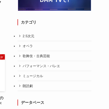
フ
、
カテゴリ
2.5次元
オペラ
歌舞伎・古典芸能
舞台
パフォーマンス・バレエ
ミュージカル
朗読劇
の
データベース
が