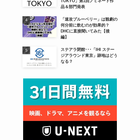
TOKYO」第1回ノミネート作
品＆部門発表
「速攻ブルーベリー」は観劇の
何分前に飲むのが効果的？
DHCに直接聞いてみた【後
編】
ステアラ閉館･･･「IHI ステー
ジアラウンド東京」跡地はどう
なる？