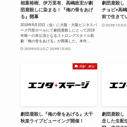
相葉裕樹、伊万里有、高嶋政宏が劇
劇団鹿殺し
団鹿殺しに染まる！『俺の骨をあげ
チョビ×高
る』開幕
前で生きて
2018年8月10日（金）に大阪・大阪ビジネスパ
2018年7月31日
ーク円形ホールにて劇団鹿殺しにとって2018
年唯一の本公演となるストロングスタイル歌
劇『俺の骨をあげる』が開幕した。本作...
2018年8月11日
2024年7月26日
演劇・舞台
劇団鹿殺し『俺の骨をあげる』大千
劇団鹿殺し
秋楽ライブビューイング開催！
念した生配