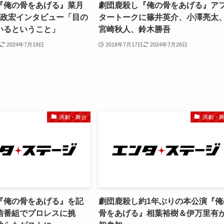
『俺の骨をあげる』菜月
劇団鹿殺し『俺の骨をあげる』ア
嶋政宏インタビュー「目の
タートークに篠井英介、小澤亮太
いるということ」
宮崎秋人、鈴木勝吾
2024年7月19日
2018年7月17日
2024年7月26日
演劇・舞台
演劇・
『俺の骨をあげる』を記
劇団鹿殺し約1年ぶりの本公演『俺
信番組でプロレスに挑
骨をあげる』相葉裕樹＆伊万里有