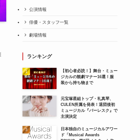
公演情報
俳優・スタッフ一覧
劇場情報
催
ランキング
【初心者必読！】舞台・ミュー
ジカルの観劇マナー16選！服
装から持ち物まで
元宝塚星組トップ・礼真琴、
CULEN所属を発表！退団後初
ミュージカル『バーレスク』で
主演決定
日本独自のミュージカルアワー
ド「Musical Awards