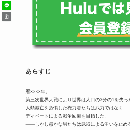
あらすじ
暦××××年。
第三次世界大戦により世界は人口の3分の1を失っ
人類滅亡を危惧した権力者たちは武力ではなく
ディベートによる戦争回避を目指した。
――しかし愚かな男たちは武器による争いを止め