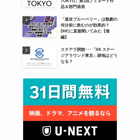
TOKYO」第1回ノミネート作
品＆部門発表
「速攻ブルーベリー」は観劇の
何分前に飲むのが効果的？
DHCに直接聞いてみた【後
編】
ステアラ閉館･･･「IHI ステー
ジアラウンド東京」跡地はどう
なる？