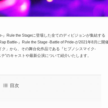
tle-』Rule the Stageに登場した全てのディビジョンが集結する
le-』Rule the Stage -Battle of Pride-が2021年8月に開
イク」から、その舞台化作品である『ヒプノシスマイク-
age、通称“ヒプステ”のキャストや最新公演について紹介いたします。
目次