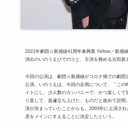
2021年劇団☆新感線41周年春興業 Yellow／
演出のいのうえひでのりと、主演を務める古田新
今回の公演は、劇団☆新感線がコロナ禍での劇団公演
公演。いのうえは、今回の企画について、「この
イトにし、少人数のカンパニーで、かつ楽しくて
り直して、急遽立ち上げた」ものだと改めて説明
演が決まっていたことからも、2003年に上演さ
丞をメインにすえることに決定したという。