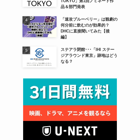
TOKYO」第1回ノミネート作
品＆部門発表
「速攻ブルーベリー」は観劇の
何分前に飲むのが効果的？
DHCに直接聞いてみた【後
編】
ステアラ閉館･･･「IHI ステー
ジアラウンド東京」跡地はどう
なる？