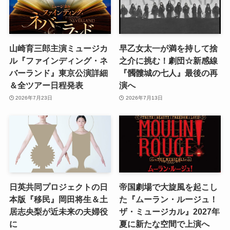
山崎育三郎主演ミュージカ
早乙女太一が満を持して捨
ル『ファインディング・ネ
之介に挑む！劇団☆新感線
バーランド』東京公演詳細
『髑髏城の七人』最後の再
＆全ツアー日程発表
演へ
2026年7月23日
2026年7月13日
日英共同プロジェクトの日
帝国劇場で大旋風を起こし
本版『移民』岡田将生＆土
た『ムーラン・ルージュ！
居志央梨が近未来の夫婦役
ザ・ミュージカル』2027年
に
夏に新たな空間で上演へ