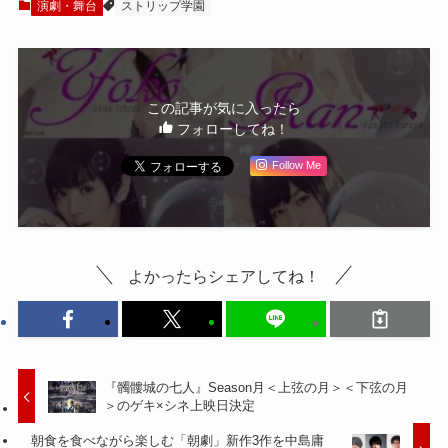
演レポート
演劇・舞台
ストリップ学園
この記事が気に入ったら
フォローしてね！
Follow Me
よかったらシェアしてね！
『髑髏城の七人』Season月＜上弦の月＞＜下弦の月
＞のゲキ×シネ上映日決定
朝食を食べながら楽しむ「朝劇」新作3作を中島庸