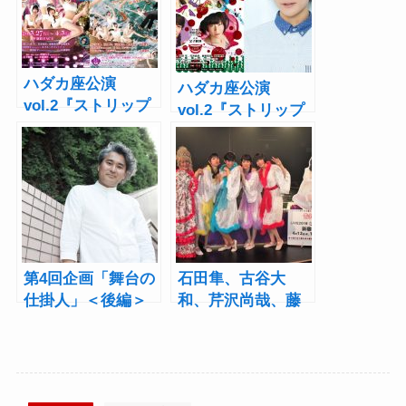
ハダカ座公演
ハダカ座公演
vol.2『ストリップ
vol.2『ストリップ
海峡』2種類のビジ
海峡』齋藤健心が
ュアル公開
追加キャストに
第4回企画「舞台の
石田隼、古谷大
仕掛人」＜後編＞
和、芹沢尚哉、藤
CLIE代表取締役社
原祐規らが女性ス
長・吉井敏久がプ
トリッパーに!?非
ロデューサーとし
常識ステージ『ス
て繋ぐ“熱”
トリップ学園』公