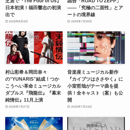
芝居で『The Four of Us』
晶吾「ROAD TO ZEPP」
日本初演！福田響志の初演
――「究極の二面性」とア
出で
ートの境界線
2026年8月4日
2026年7月30日
村山彩希＆岡田奈々
音楽座ミュージカル新作
の“YUNARIS”結成！つか
『カイブツはささやく』に
こうへい革命ミュージカル
小室哲哉がテーマ曲を提
ダブルス『飛龍伝』『幕末
供！全キャスト（案）も公
純情伝』11月上演
開
2026年7月27日
2026年7月23日