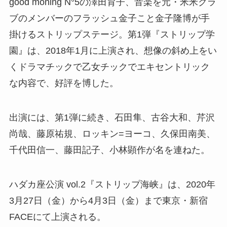
good moning N°5の澤田育子、音楽を元・米米クラ
ブのメンバーのフラッシュ金子こと金子隆博が手
掛けるストリップステージ。第1弾『ストリップ学
園』は、2018年1月に上演され、想像の斜め上をい
くドラマチックで乙女チックでエキセントリック
な内容で、好評を博した。
出演には、第1弾に続き、石田隼、古谷大和、芹沢
尚哉、藤原祐規、ロッキン=ヨーコ、久保田南美、
千代田信一、藤田記子、小林顕作が名を連ねた。
ハダカ座公演 vol.2『ストリップ海峡』は、2020年
3月27日（金）から4月3日（金）まで東京・新宿
FACEにて上演される。