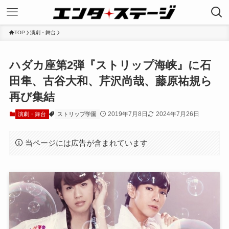
TOP
演劇・舞台
ハダカ座第2弾『ストリップ海峡』に石
田隼、古谷大和、芹沢尚哉、藤原祐規ら
再び集結
2019年7月8日
2024年7月26日
演劇・舞台
ストリップ学園
当ページには広告が含まれています