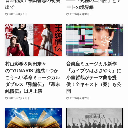
日本初演！福田響志の初演
――「究極の二面性」とア
出で
ートの境界線
2026年8月4日
2026年7月30日
村山彩希＆岡田奈々
音楽座ミュージカル新作
の“YUNARIS”結成！つか
『カイブツはささやく』に
こうへい革命ミュージカル
小室哲哉がテーマ曲を提
ダブルス『飛龍伝』『幕末
供！全キャスト（案）も公
純情伝』11月上演
開
2026年7月27日
2026年7月23日