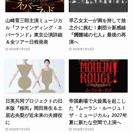
山崎育三郎主演ミュージカ
早乙女太一が満を持して捨
ル『ファインディング・ネ
之介に挑む！劇団☆新感線
バーランド』東京公演詳細
『髑髏城の七人』最後の再
＆全ツアー日程発表
演へ
2026年7月23日
2026年7月13日
日英共同プロジェクトの日
帝国劇場で大旋風を起こし
本版『移民』岡田将生＆土
た『ムーラン・ルージュ！
居志央梨が近未来の夫婦役
ザ・ミュージカル』2027年
に
夏に新たな空間で上演へ
2026年7月10日
2026年7月10日