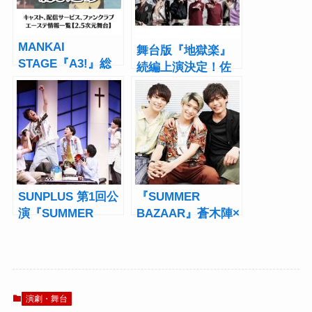
MANKAI
舞台版『地獄楽』
STAGE『A3!』総
続編上演決定！佐
まとめ！キャス
奈宏紀、小南光
ト、配信サービ
司、佐々木喜英ら
ス、ファンクラブ|
新キャストも明ら
エーステ情報一覧
かに
【2.5次元舞台】
SUNPLUS 第1回公
『SUMMER
演『SUMMER
BAZAAR』蒼木陣×
BAZAAR』レポー
佐奈宏紀×三井理陽
ト――井澤巧麻＆
インタビュー！俳
佐奈宏紀らが放
優集団である
つ“今”しかない青
SUNPLUSの“夢”
い光
演劇・舞台