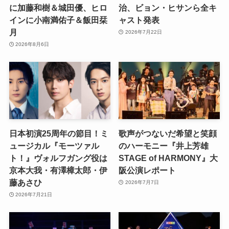
に加藤和樹＆城田優、ヒロ
治、ビョン・ヒサンら全キ
インに小南満佑子＆飯田栞
ャスト発表
月
2026年7月22日
2026年8月6日
日本初演25周年の節目！ミ
歌声がつないだ希望と笑顔
ュージカル『モーツァル
のハーモニー『井上芳雄
ト！』ヴォルフガング役は
STAGE of HARMONY』大
京本大我・有澤樟太郎・伊
阪公演レポート
藤あさひ
2026年7月7日
2026年7月21日