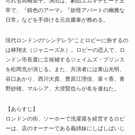
られる高橋亜子。演出は、劇団エムキチビート主
宰で、『錆色のアーマ』『妖怪アパートの幽雅な
日常』などを手掛ける元吉庸泰が務める。
現代ロンドンの“シンデレラ”ことロビーに扮するの
は林翔太（ジャニーズJr.）。ロビーの恋人で、ロ
ンドン市長選に立候補するジェイムズ・プリンス
を松岡充が演じる。また、共演者には東山光明、
谷口あかり、西川大貴、豊原江理佳、菜々香、青
野紗穂、マルシア、大澄賢也らが名を連ねた。
【あらすじ】
ロンドンの街、ソーホーで洗濯屋を経営するロビ
ーは、店のオーナーである義姉妹にしばしばいじ