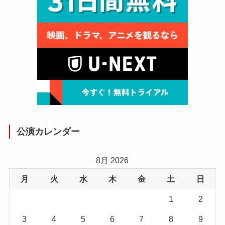
公演カレンダー
8月 2026
月
火
水
木
金
土
日
1
2
3
4
5
6
7
8
9