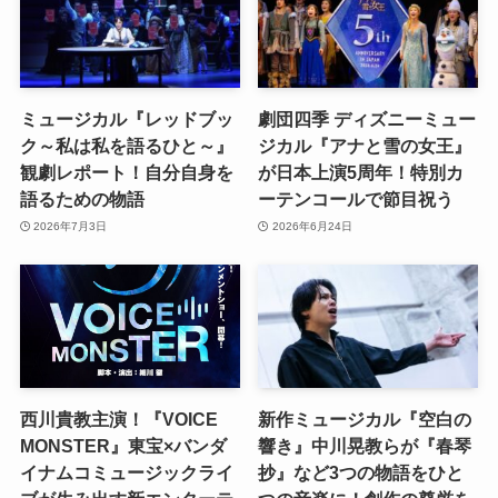
ミュージカル『レッドブッ
劇団四季 ディズニーミュー
ク～私は私を語るひと～』
ジカル『アナと雪の女王』
観劇レポート！自分自身を
が日本上演5周年！特別カ
語るための物語
ーテンコールで節目祝う
2026年7月3日
2026年6月24日
西川貴教主演！『VOICE
新作ミュージカル『空白の
MONSTER』東宝×バンダ
響き』中川晃教らが『春琴
イナムコミュージックライ
抄』など3つの物語をひと