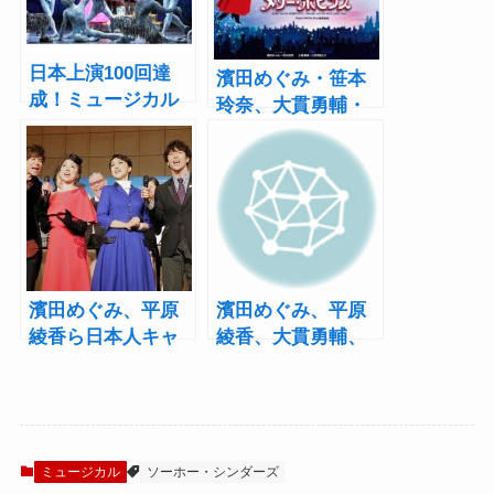
日本上演100回達
濱田めぐみ・笹本
成！ミュージカル
玲奈、大貫勇輔・
『メリー・ポピン
小野田龍之介らで
ズ』3月31日より本
『メリー・ポピン
公演スタート
ズ』4年ぶりの再演
濱田めぐみ、平原
濱田めぐみ、平原
綾香ら日本人キャ
綾香、大貫勇輔、
ストによる待望の
柿澤勇人らでミュ
上演！ミュージカ
ージカル『メリ
ル『メリー・ポピ
ー・ポピンズ』が
ンズ』製作発表
日本初上演！
ミュージカル
ソーホー・シンダーズ