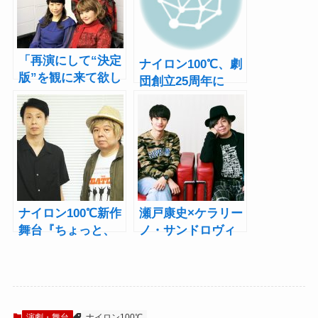
「再演にして“決定
ナイロン100℃、劇
版”を観に来て欲し
団創立25周年に
い」ナイロン100℃
『百年の秘密』
『百年の秘密』
『睾丸（仮題）』
KERA、犬山イヌ
の2作を上演
コ、峯村リエにイ
ンタビュー
ナイロン100℃新作
瀬戸康史×ケラリー
舞台『ちょっと、
ノ・サンドロヴィ
まってください』
ッチ『陥没』イン
ケラリーノ・サン
タビュー！「人生
ドロヴィッチ×大倉
の転機になる舞台
孝二インタビュ
になりそう」
ー！「新作は別役
演劇・舞台
ナイロン100℃