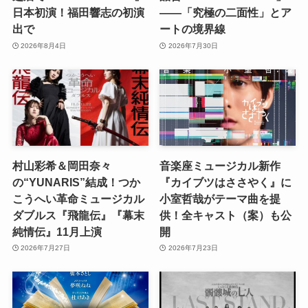
日本初演！福田響志の初演
――「究極の二面性」とア
出で
ートの境界線
2026年8月4日
2026年7月30日
村山彩希＆岡田奈々
音楽座ミュージカル新作
の“YUNARIS”結成！つか
『カイブツはささやく』に
こうへい革命ミュージカル
小室哲哉がテーマ曲を提
ダブルス『飛龍伝』『幕末
供！全キャスト（案）も公
純情伝』11月上演
開
2026年7月27日
2026年7月23日