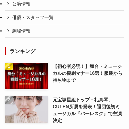
公演情報
俳優・スタッフ一覧
劇場情報
ランキング
【初心者必読！】舞台・ミュージ
カルの観劇マナー16選！服装から
持ち物まで
元宝塚星組トップ・礼真琴、
CULEN所属を発表！退団後初ミ
ュージカル『バーレスク』で主演
決定