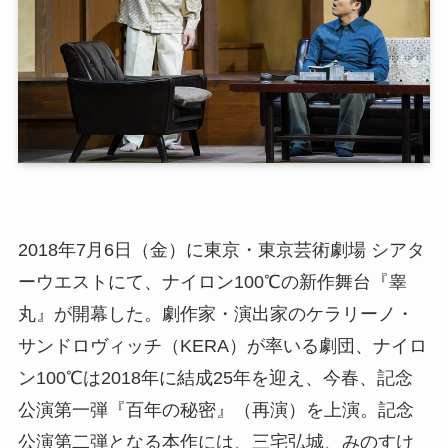
2018年7月6日（金）に東京・東京芸術劇場 シアタ
ーウエストにて、ナイロン100℃の新作舞台『睾
丸』が開幕した。劇作家・演出家のケラリーノ・
サンドロヴィッチ（KERA）が率いる劇団、ナイロ
ン100℃は2018年に結成25年を迎え、今春、記念
公演第一弾『百年の秘密』（再演）を上演。記念
公演第二弾となる本作には、三宅弘城、みのすけ