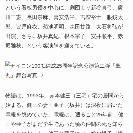
という看板男優を中心に、劇団より新谷真弓、廣
川三憲、長田奈麻、喜安浩平、吉増裕士、眼鏡太
郎、皆戸麻衣、菊池明明、森田甘路、大石将弘が
出演、さらに坂井真紀、根本宗子、安井順平、赤
堀雅秋、という客演陣を迎えている。
物語は、1993年、赤本健三（三宅）宅の居間から
始まる。健三の妻・亜子（坂井）は深夜に届いた
電報を眺めていた。電報は、遡ること25年前、健
三や亜子がまだ学生であった頃の仲間の死を知ら