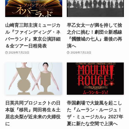
山崎育三郎主演ミュージカ
早乙女太一が満を持して捨
ル『ファインディング・ネ
之介に挑む！劇団☆新感線
バーランド』東京公演詳細
『髑髏城の七人』最後の再
＆全ツアー日程発表
演へ
2026年7月23日
2026年7月13日
日英共同プロジェクトの日
帝国劇場で大旋風を起こし
本版『移民』岡田将生＆土
た『ムーラン・ルージュ！
居志央梨が近未来の夫婦役
ザ・ミュージカル』2027年
に
夏に新たな空間で上演へ