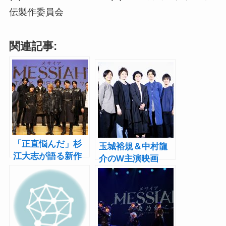
伝製作委員会
関連記事:
「正直悩んだ」杉
玉城裕規＆中村龍
江大志が語る新作
介のW主演映画
舞台への思い！年
『メサイア外伝 -極
末SPイベント「メ
夜Polar night-』公
サイア―TALK
開中！初日舞台挨
MISSION’17―」レ
拶レポート
ポート