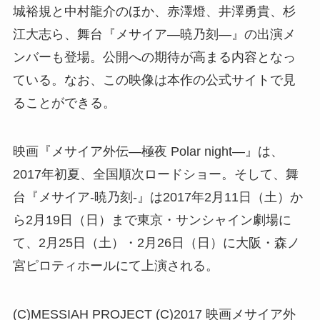
城裕規と中村龍介のほか、赤澤燈、井澤勇貴、杉
江大志ら、舞台『メサイア―暁乃刻―』の出演メ
ンバーも登場。公開への期待が高まる内容となっ
ている。なお、この映像は本作の公式サイトで見
ることができる。
映画『メサイア外伝―極夜 Polar night―』は、
2017年初夏、全国順次ロードショー。そして、舞
台『メサイア-暁乃刻-』は2017年2月11日（土）か
ら2月19日（日）まで東京・サンシャイン劇場に
て、2月25日（土）・2月26日（日）に大阪・森ノ
宮ピロティホールにて上演される。
(C)MESSIAH PROJECT (C)2017 映画メサイア外