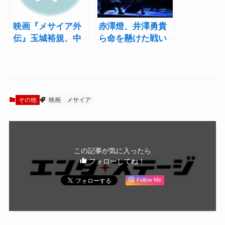
映画『メサイア外
赤澤燈、井澤勇貴
伝』玉城裕規、中
ら命を懸けた戦い
村龍介ら登壇の先
に挑む男たちの強
行上映会決定！
い絆が魅せる！舞
台『メサイア-暁乃
刻-』ゲネプロレポ
ート
その他
映画
メサイア
この記事が気に入ったら
フォローしてね！
Follow Me