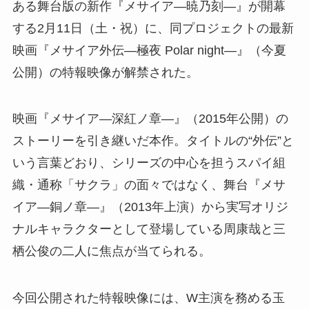
ある舞台版の新作『メサイア―暁乃刻―』が開幕
する2月11日（土・祝）に、同プロジェクトの最新
映画『メサイア外伝―極夜 Polar night―』（今夏
公開）の特報映像が解禁された。
映画『メサイア―深紅ノ章―』（2015年公開）の
ストーリーを引き継いだ本作。タイトルの“外伝”と
いう言葉どおり、シリーズの中心を担うスパイ組
織・通称「サクラ」の面々ではなく、舞台『メサ
イア―銅ノ章―』（2013年上演）から実写オリジ
ナルキャラクターとして登場している周康哉と三
栖公俊の二人に焦点が当てられる。
今回公開された特報映像には、W主演を務める玉