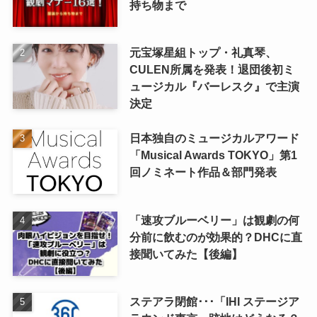
持ち物まで
元宝塚星組トップ・礼真琴、
CULEN所属を発表！退団後初ミ
ュージカル『バーレスク』で主演
決定
日本独自のミュージカルアワード
「Musical Awards TOKYO」第1
回ノミネート作品＆部門発表
「速攻ブルーベリー」は観劇の何
分前に飲むのが効果的？DHCに直
接聞いてみた【後編】
ステアラ閉館･･･「IHI ステージア