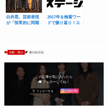
白井晃、芸術表現
2017年を検索ワー
が「恒常的に同期
ドで振り返り！エ
している場所であ
ンタステージ的注
りたい」2018年度
目の10選～2.5次元
KAAT神奈川芸術劇
作品編～
場ラインアップ発
表
演劇・舞台
春のめざめ
この記事が気に入ったら
フォローしてね！
Follow Me