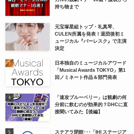
持ち物まで
元宝塚星組トップ・礼真琴、
CULEN所属を発表！退団後初ミ
ュージカル『バーレスク』で主演
決定
日本独自のミュージカルアワード
「Musical Awards TOKYO」第1
回ノミネート作品＆部門発表
「速攻ブルーベリー」は観劇の何
分前に飲むのが効果的？DHCに直
接聞いてみた【後編】
ステアラ閉館･･･「IHI ステージア