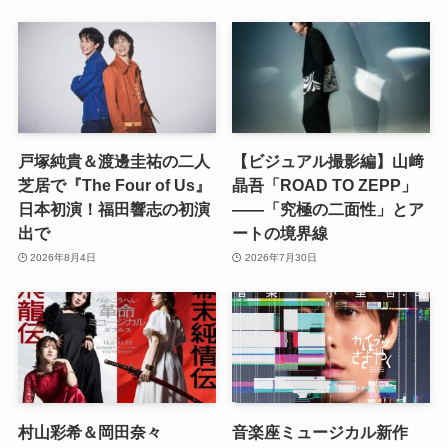
戸塚純貴＆渡邊圭祐の二人
【ビジュアル撮影編】山﨑
芝居で『The Four of Us』
晶吾「ROAD TO ZEPP」
日本初演！福田響志の初演
――「究極の二面性」とア
出で
ートの境界線
2026年8月4日
2026年7月30日
村山彩希＆岡田奈々
音楽座ミュージカル新作