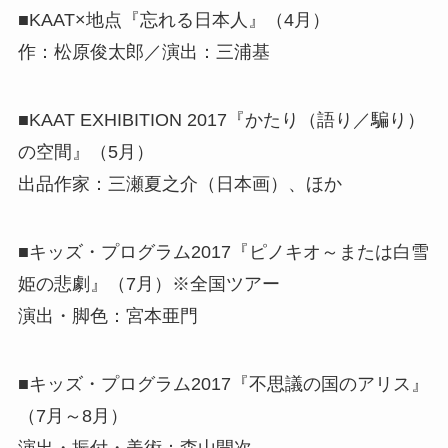
■KAAT×地点『忘れる日本人』（4月）
作：松原俊太郎／演出：三浦基
■KAAT EXHIBITION 2017『かたり（語り／騙り）
の空間』（5月）
出品作家：三瀬夏之介（日本画）、ほか
■キッズ・プログラム2017『ピノキオ～または白雪
姫の悲劇』（7月）※全国ツアー
演出・脚色：宮本亜門
■キッズ・プログラム2017『不思議の国のアリス』
（7月～8月）
演出・振付・美術：森山開次