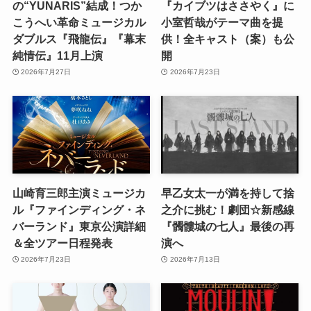
の“YUNARIS”結成！つか
『カイブツはささやく』に
こうへい革命ミュージカル
小室哲哉がテーマ曲を提
ダブルス『飛龍伝』『幕末
供！全キャスト（案）も公
純情伝』11月上演
開
2026年7月27日
2026年7月23日
山崎育三郎主演ミュージカ
早乙女太一が満を持して捨
ル『ファインディング・ネ
之介に挑む！劇団☆新感線
バーランド』東京公演詳細
『髑髏城の七人』最後の再
＆全ツアー日程発表
演へ
2026年7月23日
2026年7月13日