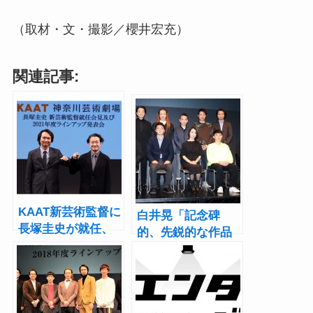
（取材・文・撮影／櫻井宏充）
関連記事:
KAAT新芸術監督に
白井晃「記念碑
長塚圭史が就任、
的、先鋭的な作品
白井晃から引き継
を」2020年度KAAT
ぎ“ひらかれた劇
神奈川芸術劇場ラ
場”目指す
インアップ発表会