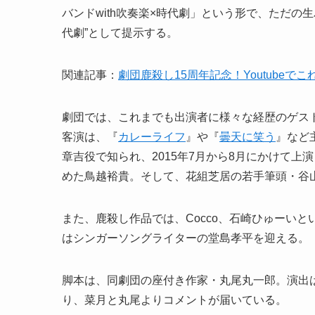
バンドwith吹奏楽×時代劇」という形で、ただ
代劇”として提示する。
関連記事：
劇団鹿殺し15周年記念！Youtubeで
劇団では、これまでも出演者に様々な経歴のゲス
客演は、『
カレーライフ
』や『
曇天に笑う
』など
章吉役で知られ、2015年7月から8月にかけて上演さ
めた鳥越裕貴。そして、花組芝居の若手筆頭・谷
また、鹿殺し作品では、Cocco、石崎ひゅーい
はシンガーソングライターの堂島孝平を迎える。
脚本は、同劇団の座付き作家・丸尾丸一郎。演出
り、菜月と丸尾よりコメントが届いている。