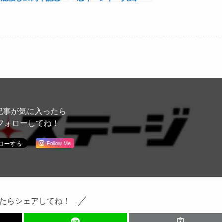
イベントレポート＆
No.1作品上映会：最
『名なしの侍』アフタ
強の強者は誰だ！』の
ーイベント決定！
開催決定！
記事が気に入ったら
フォローしてね！
Follow Me
たらシェアしてね！