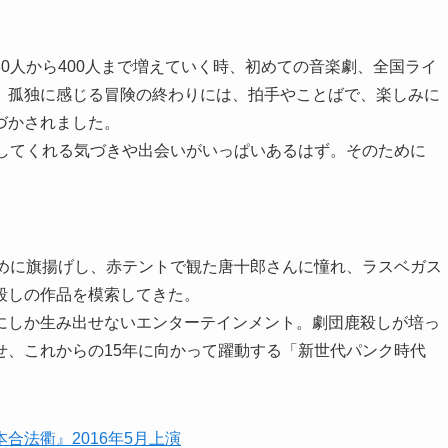
0人から400人まで増えていく時、初めての音楽劇、全国ライ
、孤独に感じる冒険の終わりには、拍手やことばで、楽しみに
づかされました。
くしてくれる気づきや出会いがいっぱいあるはず。そのために
ために旗揚げし、赤テントで観た唐十郎さんに憧れ、ラスベガス
殺しの作品を模索してきた。
にしか生み出せないエンターテインメント。劇団鹿殺しが培っ
せ、これからの15年に向かって躍動する「新世代パンク時代
合法衢』2016年5月上演