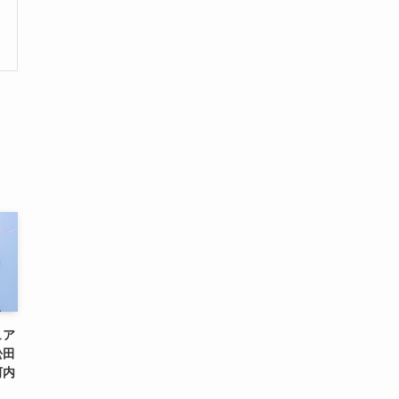
ュア
松田
河内