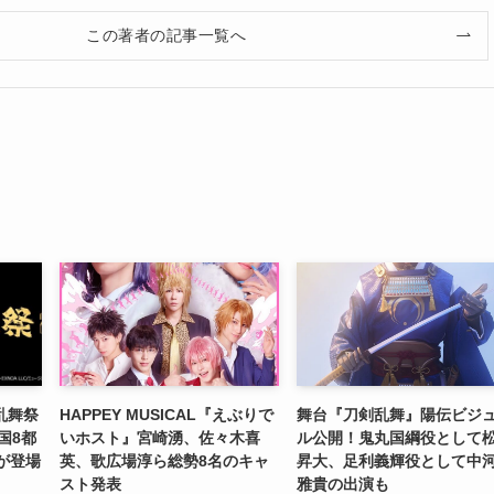
この著者の記事一覧へ
乱舞祭
HAPPEY MUSICAL『えぶりで
舞台『刀剣乱舞』陽伝ビジ
国8都
いホスト』宮崎湧、佐々木喜
ル公開！鬼丸国綱役として
が登場
英、歌広場淳ら総勢8名のキャ
昇大、足利義輝役として中
スト発表
雅貴の出演も