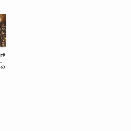
新作
に
への