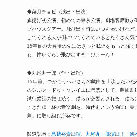
◆菜月チョビ（演出・出演）
旗揚げ初公演、初めての東京公演、劇場客席数が8
ブハウスツアー。飛び出す時はいつも怖いけれど
してくれる人が側にいてくれているとたくさん気
15年目の大冒険の先にはきっと私達をもっと強
も、怖いぐらい飛び出すぞ！びょーん！
◆丸尾丸一郎（作・出演）
15年前、つかこうへいさんの戯曲を上演したい
のシルク・ドゥ・ソレイユに愕然として、劇団鹿
試行錯誤の旅は続く。僕らが必要とされる、僕ら
てきた精一杯の音楽劇を、時代劇という物語に乗
劇」に取り組む所存です。
関連記事：
鳥越裕貴出演、丸尾丸一郎演出！『絵本