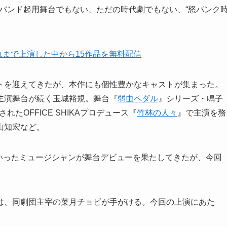
の生バンド起用舞台でもない、ただの時代劇でもない、“怒パンク
これまで上演した中から15作品を無料配信
トを迎えてきたが、本作にも個性豊かなキャストが集まった。
主演舞台が続く玉城裕規。舞台『
弱虫ペダル
』シリーズ・鳴子
れたOFFICE SHIKAプロデュース『
竹林の人々
』で主演を務
山知宏など。
といったミュージシャンが舞台デビューを果たしてきたが、今回
は、同劇団主宰の菜月チョビが手がける。今回の上演にあた