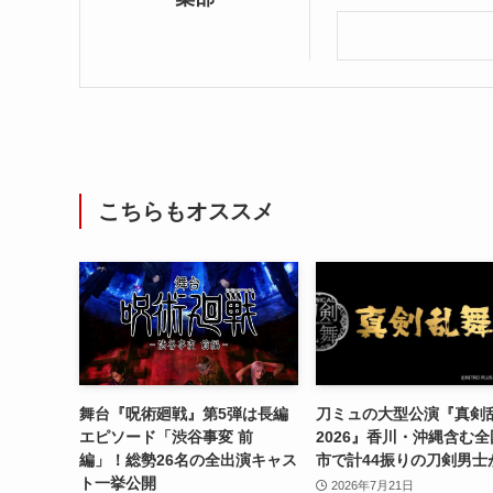
こちらもオススメ
舞台『呪術廻戦』第5弾は長編
刀ミュの大型公演『真剣
エピソード「渋谷事変 前
2026』香川・沖縄含む全
編」！総勢26名の全出演キャス
市で計44振りの刀剣男士
ト一挙公開
2026年7月21日