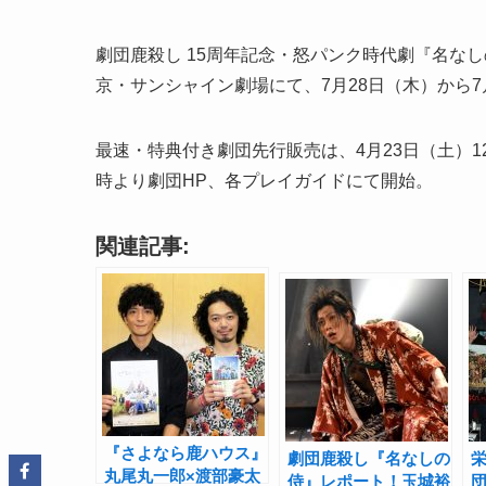
劇団鹿殺し 15周年記念・怒パンク時代劇『名なしの
京・サンシャイン劇場にて、7月28日（木）から
最速・特典付き劇団先行販売は、4月23日（土）12:
時より劇団HP、各プレイガイドにて開始。
関連記事:
『さよなら鹿ハウス』
劇団鹿殺し『名なしの
栄
丸尾丸一郎×渡部豪太
侍』レポート！玉城裕
団