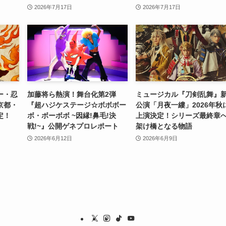
2026年7月17日
2026年7月17日
ー・忍
加藤将ら熱演！舞台化第2弾
ミュージカル『刀剣乱舞』
』京都・
『超ハジケステージ☆ボボボー
公演「月夜一縷」2026年秋
定！
ボ・ボーボボ ~因縁!鼻毛!決
上演決定！シリーズ最終章
戦!~』公開ゲネプロレポート
架け橋となる物語
2026年6月12日
2026年6月9日