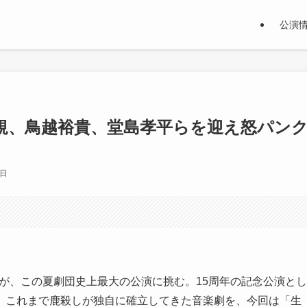
公演
裕規、鳥越裕貴、堂島孝平らを迎え怒パン
9日
しが、この夏劇団史上最大の公演に挑む。15周年の記念公演とし
。これまで鹿殺しが独自に確立してきた音楽劇を、今回は「生