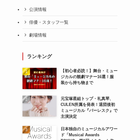
公演情報
俳優・スタッフ一覧
劇場情報
ランキング
【初心者必読！】舞台・ミュー
ジカルの観劇マナー16選！服
装から持ち物まで
元宝塚星組トップ・礼真琴、
CULEN所属を発表！退団後初
ミュージカル『バーレスク』で
主演決定
日本独自のミュージカルアワー
ド「Musical Awards