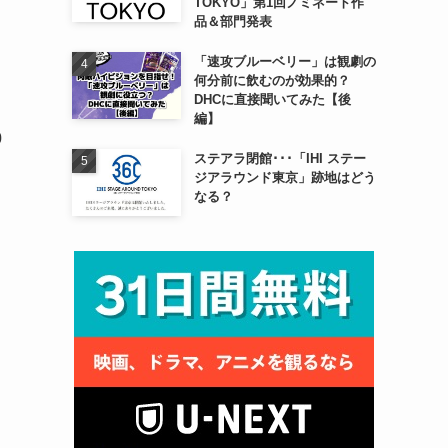
TOKYO」第1回ノミネート作
品＆部門発表
「速攻ブルーベリー」は観劇の
何分前に飲むのが効果的？
DHCに直接聞いてみた【後
編】
0
ステアラ閉館･･･「IHI ステー
ジアラウンド東京」跡地はどう
なる？