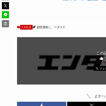
インタビュー！「文字
規、鳥越裕貴、堂島孝
にしきれないジレンマ
平を迎え、名もなき人
を」
間の生き様を描く
2.5次元
劇団鹿殺し
ペダステ
この
よかっ