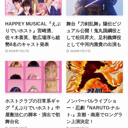
HAPPEY MUSICAL『えぶ
舞台『刀剣乱舞』陽伝ビジ
りでいホスト』宮崎湧、
ュアル公開！鬼丸国綱役と
佐々木喜英、歌広場淳ら総
して松田昇大、足利義輝役
勢8名のキャスト発表
として中河内雅貴の出演も
2026年7月17日
2026年7月17日
ホストクラブの日常系ギャ
ノンバーバルライブショ
グ『えぶりでいホスト』中
ー・忍劇『NARUTO-ナル
屋敷法仁の脚本・演出で初
ト-』京都・南座でロングラ
舞台化
ン上演決定！