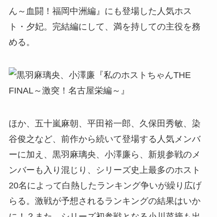
ん～血闘！福岡中洲編』にも登場した人気ホス
ト・夕妃。完結編にして、満を持しての主役を務
める。
ほか、五十嵐麻朝、平田裕一郎、久保田秀敏、染
谷俊之など、前作から続いて登場する人気メンバ
ーに加え、黒羽麻璃央、小澤廉ら、新規参戦のメ
ンバーも入り混じり、シリーズ史上最多のホスト
20名によって白熱したランキング争いが繰り広げ
らる。激戦が予想されるランキングの結果はいか
に！？また、シリーズ初参戦となる小川菜摘も出