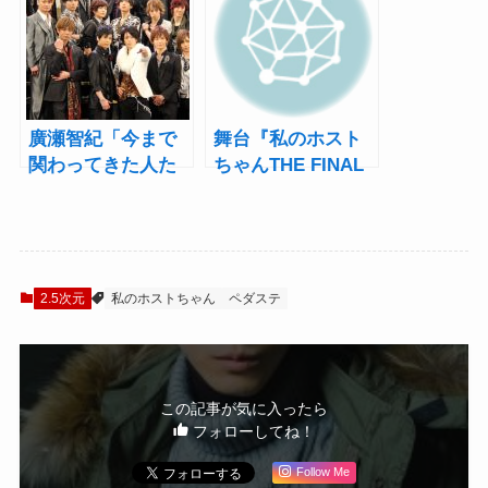
無料配信を実施
敬多、照れまくり!!
廣瀬智紀「今まで
舞台『私のホスト
関わってきた人た
ちゃんTHE FINAL
ちの想いも背負っ
～激突！名古屋栄
て」 『私のホスト
編～』追加公演＆
ちゃん THE FINAL
スペシャルゲスト
～激突！名古屋栄
決定！
編～』開幕
2.5次元
私のホストちゃん
ペダステ
この記事が気に入ったら
フォローしてね！
Follow Me