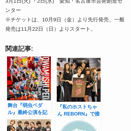
3月1日(火) ・2日(水) 愛知・名古屋市芸術創造セ
ンター
※チケットは、10月9日（金）より先行発売、一般
発売は11月22日（日）よりスタート。
関連記事:
舞台『弱虫ペダ
『私のホストちゃ
ル』最終公演を記
ん REBORN』で接
念しゲスト登壇企
客VR体験！お披露
画＆過去作の週末
目会見でLead古屋