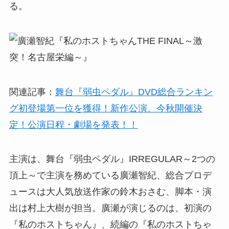
る。
関連記事：
舞台『弱虫ペダル』​DVD総合ランキン
グ初登場第一位を獲得！​新作公演​、​今秋開催​決
定！​公演日程・劇場​を発表！！
主演は、舞台『弱虫ペダル』IRREGULAR～2つの
頂上～で主演を務めている廣瀬智紀、総合プロデ
ュースは大人気放送作家の鈴木おさむ、脚本・演
出は村上大樹が担当。廣瀬が演じるのは、初演の
『私のホストちゃん』、続編の『私のホストちゃ