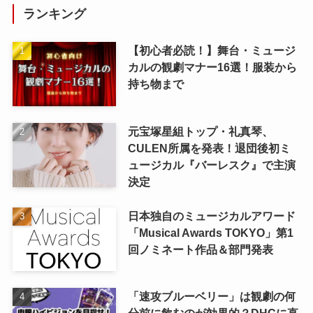
ランキング
【初心者必読！】舞台・ミュージ
カルの観劇マナー16選！服装から
持ち物まで
元宝塚星組トップ・礼真琴、
CULEN所属を発表！退団後初ミ
ュージカル『バーレスク』で主演
決定
日本独自のミュージカルアワード
「Musical Awards TOKYO」第1
回ノミネート作品＆部門発表
「速攻ブルーベリー」は観劇の何