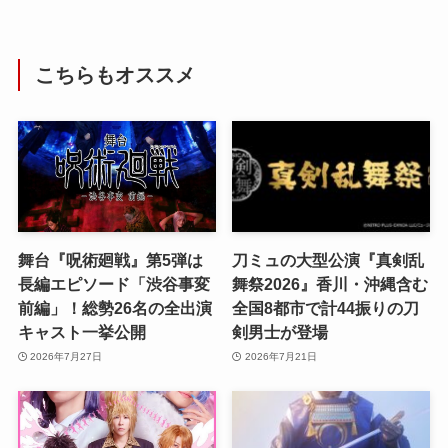
こちらもオススメ
舞台『呪術廻戦』第5弾は
刀ミュの大型公演『真剣乱
長編エピソード「渋谷事変
舞祭2026』香川・沖縄含む
前編」！総勢26名の全出演
全国8都市で計44振りの刀
キャスト一挙公開
剣男士が登場
2026年7月27日
2026年7月21日