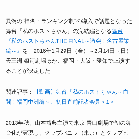
異例の“指名・ランキング制”の導入で話題となった
舞台『私のホストちゃん』の完結編となる
舞台
『私のホストちゃんTHE FINAL～激突！名古屋栄
編～』
を、2016年1月29日（金）～2月14日（日）
天王洲 銀河劇場ほか、福岡・大阪・愛知で上演す
ることが決定した。
関連記事：
【動画】舞台『私のホストちゃん～血
闘！福岡中洲編～』初日直前記者会見＜1＞
2013年秋、山本裕典主演で東京 青山劇場で初の舞
台化が実現し、クラブバニラ（東京）とクラブビ