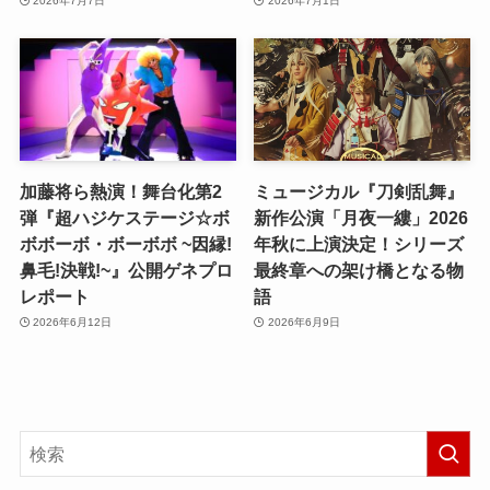
2026年7月7日
2026年7月1日
加藤将ら熱演！舞台化第2
ミュージカル『刀剣乱舞』
弾『超ハジケステージ☆ボ
新作公演「月夜一縷」2026
ボボーボ・ボーボボ ~因縁!
年秋に上演決定！シリーズ
鼻毛!決戦!~』公開ゲネプロ
最終章への架け橋となる物
レポート
語
2026年6月12日
2026年6月9日