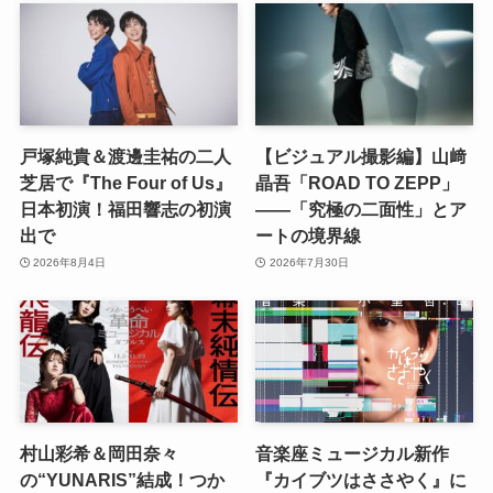
戸塚純貴＆渡邊圭祐の二人
【ビジュアル撮影編】山﨑
芝居で『The Four of Us』
晶吾「ROAD TO ZEPP」
日本初演！福田響志の初演
――「究極の二面性」とア
出で
ートの境界線
2026年8月4日
2026年7月30日
村山彩希＆岡田奈々
音楽座ミュージカル新作
の“YUNARIS”結成！つか
『カイブツはささやく』に