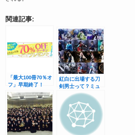
関連記事:
「最大100冊70％オ
紅白に出場する刀
フ」早期終了！
剣男士って？ミュ
DMMブックスで読
ージカル『刀剣乱
める舞台の原作漫
舞』についてまと
画を集めてみた
めてみた