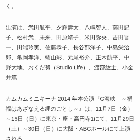
く。
出演は、武田航平、夕輝壽太、八嶋智人、藤田記
子、松村武、未来、田原靖子、米田弥央、吉田晋
一、田端玲実、佐藤恭子、長谷部洋子、中島栄治
郎、亀岡孝洋、藍山彩、元尾裕介、正木航平、中
野大地、おくだ努（Studio Life）、渡部紘士、小金
井篤
カムカムミニキーナ 2014 年本公演『G海峡 ～禍
福はあざなえる縄のごとし～』は、11月7日（金）
～16日（日）に東京・座・高円寺1にて、11月29日
（土）～30日（日）に大阪・ABCホールにて上演
される。