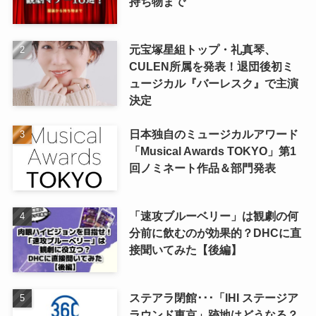
持ち物まで
元宝塚星組トップ・礼真琴、
CULEN所属を発表！退団後初ミ
ュージカル『バーレスク』で主演
決定
日本独自のミュージカルアワード
「Musical Awards TOKYO」第1
回ノミネート作品＆部門発表
「速攻ブルーベリー」は観劇の何
分前に飲むのが効果的？DHCに直
接聞いてみた【後編】
ステアラ閉館･･･「IHI ステージア
ラウンド東京」跡地はどうなる？