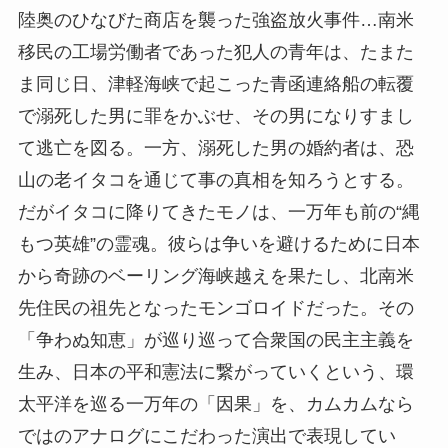
陸奥のひなびた商店を襲った強盗放火事件…南米
移民の工場労働者であった犯人の青年は、たまた
ま同じ日、津軽海峡で起こった青函連絡船の転覆
で溺死した男に罪をかぶせ、その男になりすまし
て逃亡を図る。一方、溺死した男の婚約者は、恐
山の老イタコを通じて事の真相を知ろうとする。
だがイタコに降りてきたモノは、一万年も前の“縄
もつ英雄”の霊魂。彼らは争いを避けるために日本
から奇跡のベーリング海峡越えを果たし、北南米
先住民の祖先となったモンゴロイドだった。その
「争わぬ知恵」が巡り巡って合衆国の民主主義を
生み、日本の平和憲法に繋がっていくという、環
太平洋を巡る一万年の「因果」を、カムカムなら
ではのアナログにこだわった演出で表現してい