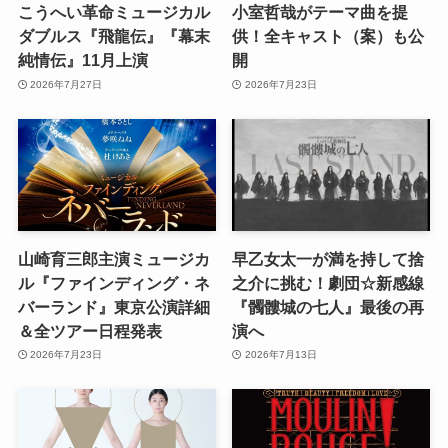
こうへい革命ミュージカル
小室哲哉がテーマ曲を提
ダブルス『飛龍伝』『幕末
供！全キャスト（案）も公
純情伝』11月上演
開
2026年7月27日
2026年7月23日
山崎育三郎主演ミュージカ
早乙女太一が満を持して捨
ル『ファインディング・ネ
之介に挑む！劇団☆新感線
バーランド』東京公演詳細
『髑髏城の七人』最後の再
＆全ツアー日程発表
演へ
2026年7月23日
2026年7月13日