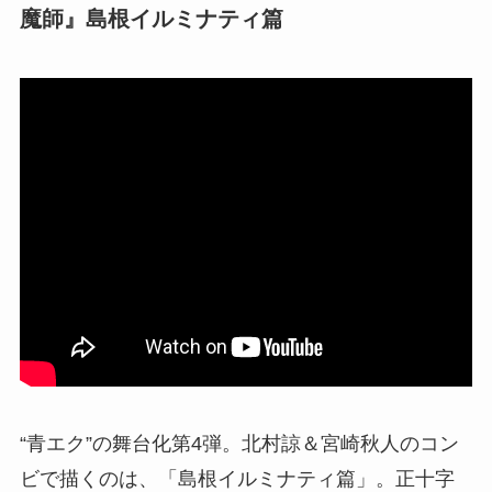
魔師』島根イルミナティ篇
“青エク”の舞台化第4弾。北村諒＆宮崎秋人のコン
ビで描くのは、「島根イルミナティ篇」。正十字