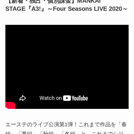
【新着・独占・個別課金】MANKAI
STAGE『A3!』～Four Seasons LIVE 2020～
エーステのライブ公演第1弾！これまで作品を「春
組」「夏組」「秋組」「冬組」と、これまでシリ