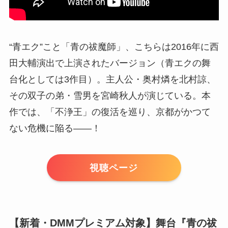
“青エク”こと「青の祓魔師」、こちらは2016年に西
田大輔演出で上演されたバージョン（青エクの舞
台化としては3作目）。主人公・奥村燐を北村諒、
その双子の弟・雪男を宮崎秋人が演じている。本
作では、「不浄王」の復活を巡り、京都がかつて
ない危機に陥る――！
視聴ページ
【新着・DMMプレミアム対象】舞台『青の祓