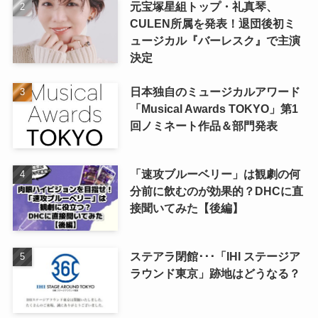
元宝塚星組トップ・礼真琴、
CULEN所属を発表！退団後初ミ
ュージカル『バーレスク』で主演
決定
日本独自のミュージカルアワード
「Musical Awards TOKYO」第1
回ノミネート作品＆部門発表
「速攻ブルーベリー」は観劇の何
分前に飲むのが効果的？DHCに直
接聞いてみた【後編】
ステアラ閉館･･･「IHI ステージア
ラウンド東京」跡地はどうなる？