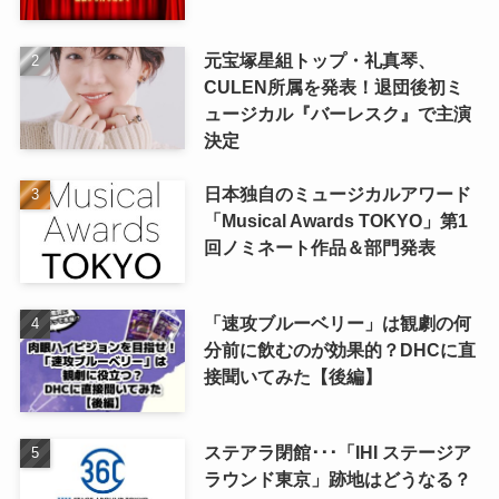
元宝塚星組トップ・礼真琴、
CULEN所属を発表！退団後初ミ
ュージカル『バーレスク』で主演
決定
日本独自のミュージカルアワード
「Musical Awards TOKYO」第1
回ノミネート作品＆部門発表
「速攻ブルーベリー」は観劇の何
分前に飲むのが効果的？DHCに直
接聞いてみた【後編】
ステアラ閉館･･･「IHI ステージア
ラウンド東京」跡地はどうなる？