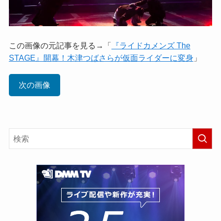
この画像の元記事を見る→「
『ライドカメンズ The
STAGE』開幕！木津つばさらが仮面ライダーに変身
」
次の画像