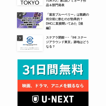
TOKYO」第1回ノミネート作
品＆部門発表
「速攻ブルーベリー」は観劇の
何分前に飲むのが効果的？
DHCに直接聞いてみた【後
編】
ステアラ閉館･･･「IHI ステー
ジアラウンド東京」跡地はどう
なる？