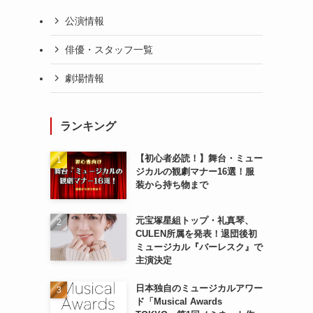
公演情報
俳優・スタッフ一覧
劇場情報
ランキング
【初心者必読！】舞台・ミュー
ジカルの観劇マナー16選！服
装から持ち物まで
元宝塚星組トップ・礼真琴、
CULEN所属を発表！退団後初
ミュージカル『バーレスク』で
主演決定
日本独自のミュージカルアワー
ド「Musical Awards