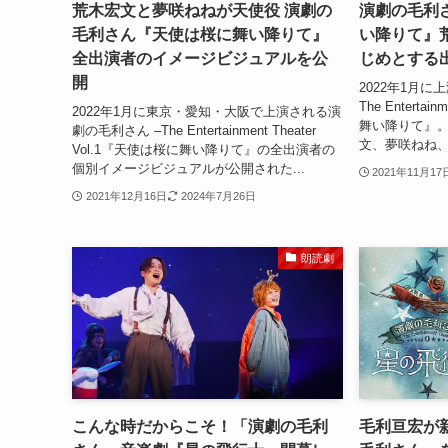
荒木宏文と夢咲ねねが天使役 演劇の
演劇の毛利さ
毛利さん『天使は桜に舞い降りて』
い降りて』
全出演者のイメージビジュアルを公
じめとする
開
2022年1月に
The Entertai
2022年1月に東京・愛知・大阪で上演される演
舞い降りて』
劇の毛利さん –The Entertainment Theater
文、夢咲ねね、
Vol.1『天使は桜に舞い降りて』の全出演者の
個別イメージビジュアルが公開された...
2021年11月17
2021年12月16日
2024年7月26日
朗読劇
こんな時だからこそ！「演劇の毛利
毛利亘宏が