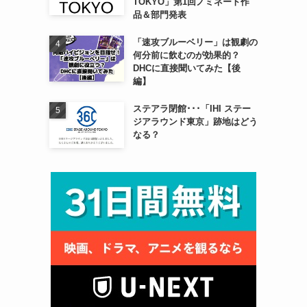
TOKYO」第1回ノミネート作
品＆部門発表
「速攻ブルーベリー」は観劇の
何分前に飲むのが効果的？
DHCに直接聞いてみた【後
編】
ステアラ閉館･･･「IHI ステー
ジアラウンド東京」跡地はどう
なる？