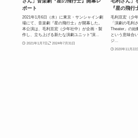
さん」音楽劇『星の飛行士』開幕レ
毛利さん」を
ポート
『星の飛行
2021年1月6日（水）に東京・サンシャイン劇
毛利亘宏（少
場にて、音楽劇『星の飛行士』が開幕した。
「演劇の毛利さん–T
本公演は、毛利亘宏（少年社中）が企画・製
Theater」
作し、立ち上げる新たな演劇ユニット“演...
という意味合
ジ...
2021年1月7日
2024年7月31日
2020年11月22