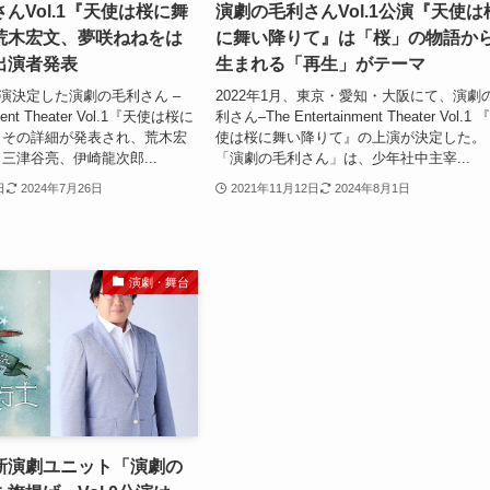
んVol.1『天使は桜に舞
演劇の毛利さんVol.1公演『天使は
荒木宏文、夢咲ねねをは
に舞い降りて』は「桜」の物語か
出演者発表
生まれる「再生」がテーマ
上演決定した演劇の毛利さん –
2022年1月、東京・愛知・大阪にて、演劇
nment Theater Vol.1『天使は桜に
利さん–The Entertainment Theater Vol.1 
。その詳細が発表され、荒木宏
使は桜に舞い降りて』の上演が決定した。
三津谷亮、伊崎龍次郎...
「演劇の毛利さん」は、少年社中主宰...
日
2024年7月26日
2021年11月12日
2024年8月1日
演劇・舞台
新演劇ユニット「演劇の