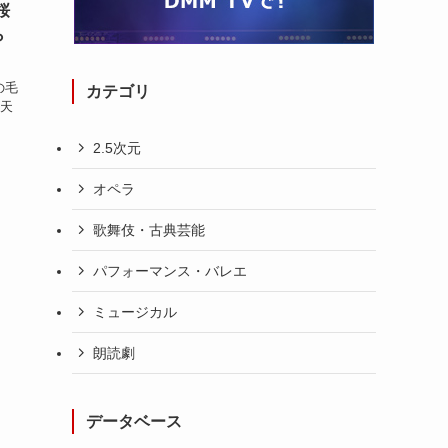
桜
ら
の毛
カテゴリ
『天
2.5次元
オペラ
歌舞伎・古典芸能
パフォーマンス・バレエ
ミュージカル
朗読劇
データベース