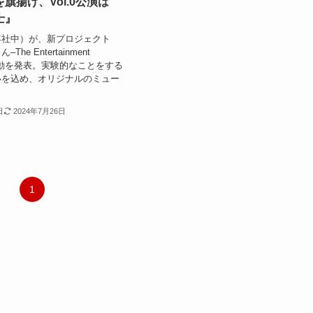
旗揚げ、Vol.0公演は
士』
年社中）が、新プロジェクト
he Entertainment
の始動を発表。実験的なことをする
いを込め、オリジナルのミュー
日
2024年7月26日
1