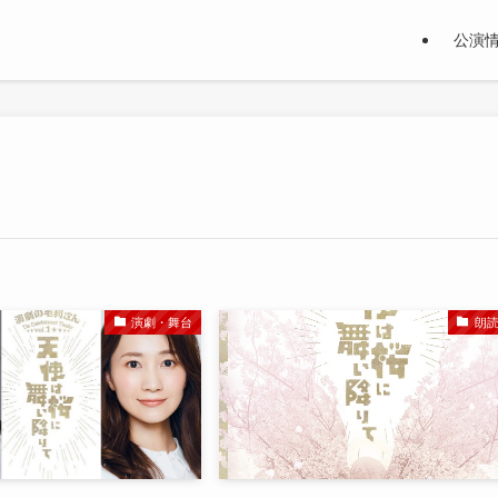
公演
演劇・舞台
朗