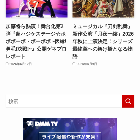
加藤将ら熱演！舞台化第2
ミュージカル『刀剣乱舞』
弾『超ハジケステージ☆ボ
新作公演「月夜一縷」2026
ボボーボ・ボーボボ ~因縁!
年秋に上演決定！シリーズ
鼻毛!決戦!~』公開ゲネプロ
最終章への架け橋となる物
レポート
語
2026年6月12日
2026年6月9日