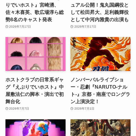
りでいホスト』宮崎湧、
ュアル公開！鬼丸国綱役と
佐々木喜英、歌広場淳ら総
して松田昇大、足利義輝役
勢8名のキャスト発表
として中河内雅貴の出演も
2026年7月17日
2026年7月17日
ホストクラブの日常系ギャ
ノンバーバルライブショ
グ『えぶりでいホスト』中
ー・忍劇『NARUTO-ナル
屋敷法仁の脚本・演出で初
ト-』京都・南座でロングラ
舞台化
ン上演決定！
2026年7月7日
2026年7月1日