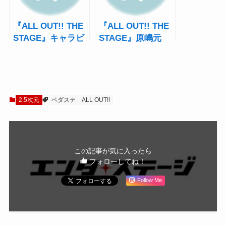
『ALL OUT!! THE
『ALL OUT!! THE
STAGE』キャラビ
STAGE』原嶋元
ジュ第3弾！石渡真
久、伊万里有、佐
修らの慶常高校、
伯大地、松風雅也
小西成弥らの東道
のキャラクタービ
大相模高校の姿が
ジュアルを公開！
明らかに
2.5次元
ペダステ
ALL OUT!!
この記事が気に入ったら
フォローしてね！
Follow Me