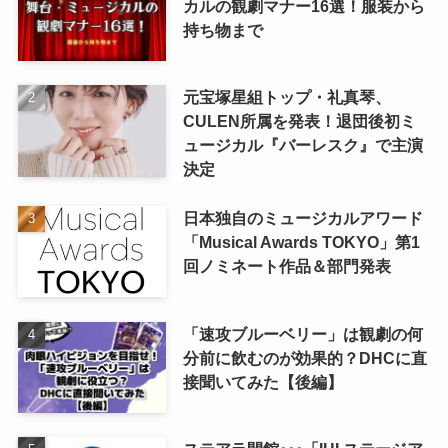
カルの観劇マナー16選！服装から
持ち物まで
元宝塚星組トップ・礼真琴、
CULEN所属を発表！退団後初ミ
ュージカル『バーレスク』で主演
決定
日本独自のミュージカルアワード
「Musical Awards TOKYO」第1
回ノミネート作品＆部門発表
「速攻ブルーベリー」は観劇の何
分前に飲むのが効果的？DHCに直
接聞いてみた【後編】