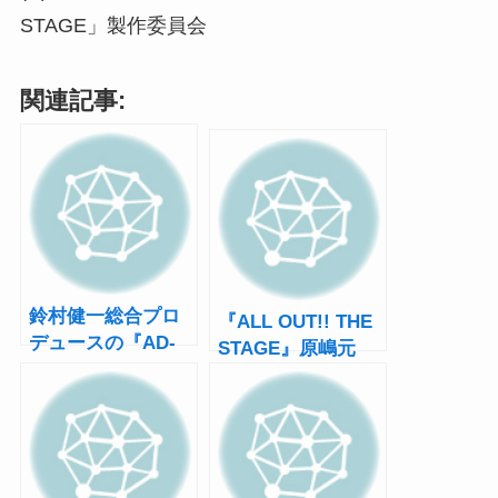
STAGE」製作委員会
関連記事:
鈴村健一総合プロ
『ALL OUT!! THE
デュースの『AD-
STAGE』原嶋元
LIVE』10周年！テ
久、伊万里有、佐
ーマは「究極のア
伯大地、松風雅也
ドリブ」特別公演
らが演じるキャラ
も開催
が動き出す！新ス
ポット映像を公開