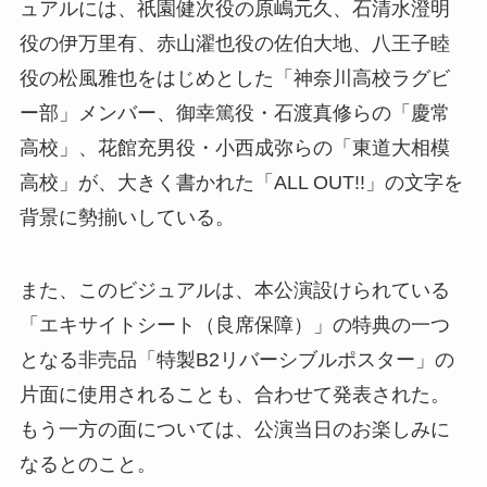
ュアルには、祇園健次役の原嶋元久、石清水澄明
役の伊万里有、赤山濯也役の佐伯大地、八王子睦
役の松風雅也をはじめとした「神奈川高校ラグビ
ー部」メンバー、御幸篤役・石渡真修らの「慶常
高校」、花館充男役・小西成弥らの「東道大相模
高校」が、大きく書かれた「ALL OUT!!」の文字を
背景に勢揃いしている。
また、このビジュアルは、本公演設けられている
「エキサイトシート（良席保障）」の特典の一つ
となる非売品「特製B2リバーシブルポスター」の
片面に使用されることも、合わせて発表された。
もう一方の面については、公演当日のお楽しみに
なるとのこと。