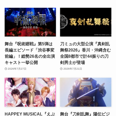
舞台『呪術廻戦』第5弾は
刀ミュの大型公演『真剣乱
長編エピソード「渋谷事変
舞祭2026』香川・沖縄含む
前編」！総勢26名の全出演
全国8都市で計44振りの刀
キャスト一挙公開
剣男士が登場
2026年7月27日
2026年7月21日
HAPPEY MUSICAL『えぶ
舞台『刀剣乱舞』陽伝ビジ