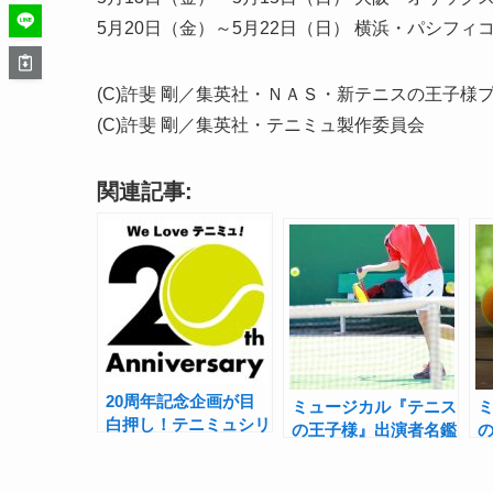
5月20日（金）～5月22日（日） 横浜・パシフ
(C)許斐 剛／集英社・ＮＡＳ・新テニスの王子様
(C)許斐 剛／集英社・テニミュ製作委員会
関連記事:
20周年記念企画が目
ミュージカル『テニス
白押し！テニミュシリ
の王子様』出演者名鑑
ーズの1000曲超えの
【六角編】――「テニ
音楽・72本の映像を
ミュ出た人あるある」