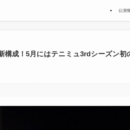
公演
eは新構成！5月にはテニミュ3rdシーズン初