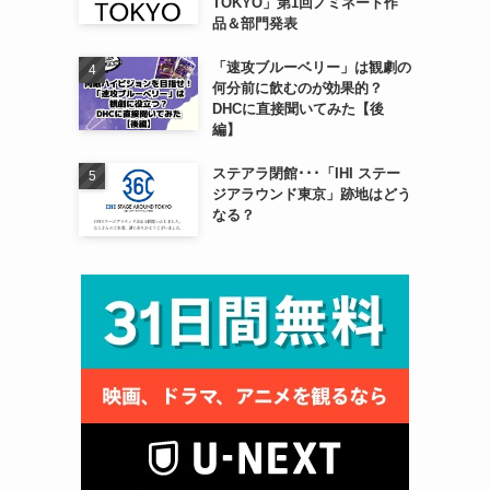
TOKYO」第1回ノミネート作
て
品＆部門発表
「速攻ブルーベリー」は観劇の
何分前に飲むのが効果的？
DHCに直接聞いてみた【後
編】
ステアラ閉館･･･「IHI ステー
ジアラウンド東京」跡地はどう
なる？