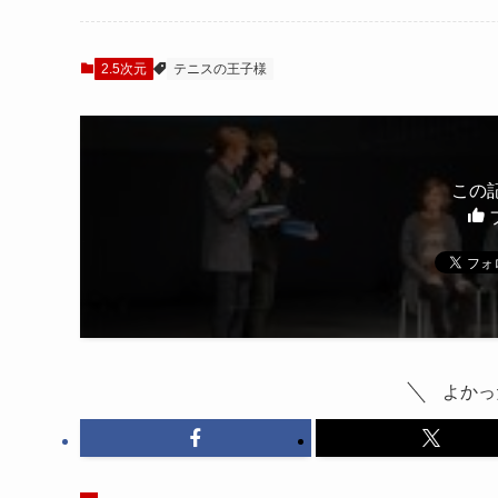
配信
とともに振り返る
2.5次元
テニスの王子様
この
よかっ