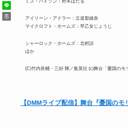
ミス・ハドソン：野本ほたる
アイリーン・アドラー：立道梨緒奈
マイクロフト・ホームズ：早乙女じょうじ
シャーロック・ホームズ：北村諒
ほか
(C)竹内良輔・三好 輝／集英社 (c)舞台「憂国
【DMMライブ配信】舞台『憂国のモ