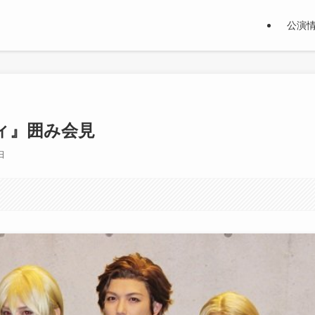
公演
ィ』囲み会見
日