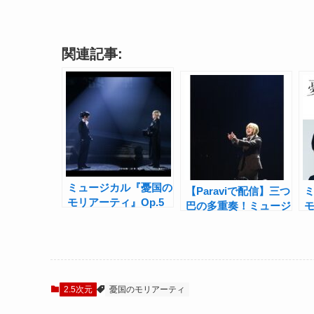
関連記事:
ミュージカル『憂国の
【Paraviで配信】三つ
モリアーティ』Op.5
巴の多重奏！ミュージ
が大阪で開幕！W主演
カル『憂国のモリアー
の鈴木勝吾と平野良、
ティ』Op.4 -犯人は二
「最後の事件」に万感
人- 公演レポート
の想い
2.5次元
憂国のモリアーティ