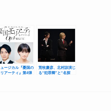
ミュージカル『憂国の
荒牧慶彦、北村諒演じ
モリアーティ』第4弾
る“犯罪卿”と“名探
サブタイトルは「犯人
偵”、ついに相まみえ
は二人」過去3作のラ
る！舞台『憂国のモリ
イブ音源化も
アーティ』case 2開幕