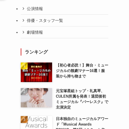
公演情報
俳優・スタッフ一覧
劇場情報
ランキング
【初心者必読！】舞台・ミュー
ジカルの観劇マナー16選！服
装から持ち物まで
元宝塚星組トップ・礼真琴、
CULEN所属を発表！退団後初
ミュージカル『バーレスク』で
主演決定
日本独自のミュージカルアワー
ド「Musical Awards