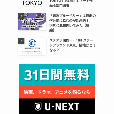
TOKYO」第1回ノミネート作
品＆部門発表
「速攻ブルーベリー」は観劇の
何分前に飲むのが効果的？
DHCに直接聞いてみた【後
編】
ステアラ閉館･･･「IHI ステー
ジアラウンド東京」跡地はどう
なる？