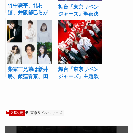
竹中凌平、北村
舞台『東京リベン
諒、井阪郁巳らが
ジャーズ』聖夜決
歌とダンスで魅せ
戦編ビジュアル公
るリベミュ開幕！
開！「京まふ」
ミュージカル『東
MBSブースでのチ
京リベンジャー
ラシ配布も
ズ』レポート
柴家三兄弟は新井
舞台『東京リベン
將、飯窪春菜、田
ジャーズ』主題歌
中涼星！舞台『東
は梅原裕一郎と中
京リベンジャー
島ヨシキらのバン
ズ』聖夜決戦編全
ド「Sir Vanity」が
キャスト発表
担当
2.5次元
東京リベンジャーズ