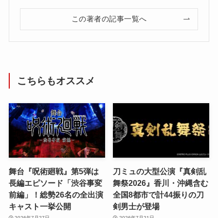
この著者の記事一覧へ
こちらもオススメ
舞台『呪術廻戦』第5弾は
刀ミュの大型公演『真剣乱
長編エピソード「渋谷事変
舞祭2026』香川・沖縄含む
前編」！総勢26名の全出演
全国8都市で計44振りの刀
キャスト一挙公開
剣男士が登場
2026年7月27日
2026年7月21日