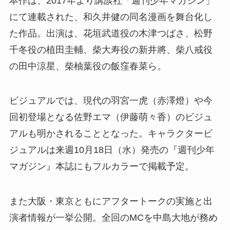
本作は、2017年より講談社「週刊少年マガジン」
にて連載された、和久井健の同名漫画を舞台化し
た作品。出演は、花垣武道役の木津つばさ、松野
千冬役の植田圭輔、柴大寿役の新井將、柴八戒役
の田中涼星、柴柚葉役の飯窪春菜ら。
ビジュアルでは、現代の羽宮一虎（赤澤燈）や今
回初登場となる佐野エマ（伊藤萌々香）のビジュ
アルも明かされることとなった。キャラクタービ
ジュアルは来週10月18日（水）発売の『週刊少年
マガジン』本誌にもフルカラーで掲載予定。
また大阪・東京ともにアフタートークの実施と出
演者情報が一挙公開。全回のMCを中島大地が務め