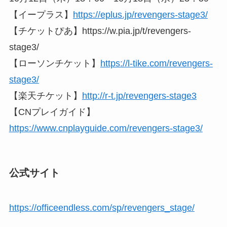
【イープラス】
https://eplus.jp/revengers-stage3/
【チケットぴあ】https://w.pia.jp/t/revengers-
stage3/
【ローソンチケット】
https://l-tike.com/revengers-
stage3/
【楽天チケット】
http://r-t.jp/revengers-stage3
【CNプレイガイド】
https://www.cnplayguide.com/revengers-stage3/
公式サイト
https://officeendless.com/sp/revengers_stage/