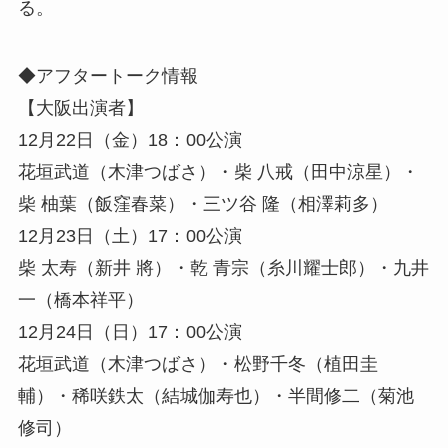
る。
◆アフタートーク情報
【大阪出演者】
12月22日（金）18：00公演
花垣武道（木津つばさ）・柴 八戒（田中涼星）・
柴 柚葉（飯窪春菜）・三ツ谷 隆（相澤莉多）
12月23日（土）17：00公演
柴 太寿（新井 將）・乾 青宗（糸川耀士郎）・九井
一（橋本祥平）
12月24日（日）17：00公演
花垣武道（木津つばさ）・松野千冬（植田圭
輔）・稀咲鉄太（結城伽寿也）・半間修二（菊池
修司）