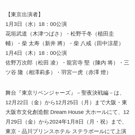
【東京出演者】
1月3日（水）18：00公演
花垣武道（木津つばさ）・松野千冬（植田圭
輔）・柴 太寿（新井 將）・柴 八戒（田中涼星）
1月4日（木）18：00公演
佐野万次郎（松田 凌）・龍宮寺 堅（陳内 将）・三
ツ谷 隆（相澤莉多）・羽宮一虎（赤澤 燈）
舞台『東京リベンジャーズ』－聖夜決戦編－は、
12月22日（金）から12月25日（月）まで大阪・東
大阪市文化創造館 Dream House 大ホールにて、12
月29日（金）から2024年1月8日（月・祝）まで、
東京・品川プリンスホテル ステラボールにて上演