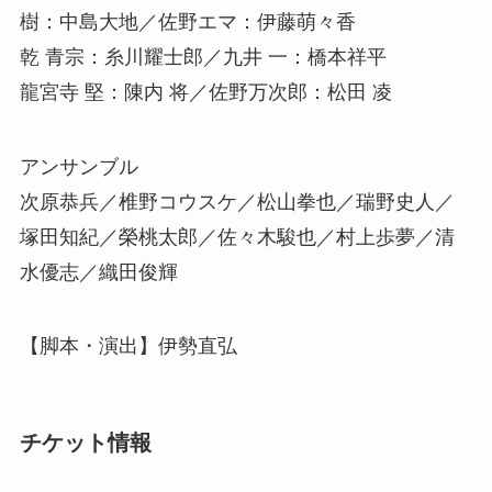
樹：中島大地／佐野エマ：伊藤萌々香
乾 青宗：糸川耀士郎／九井 一：橋本祥平
龍宮寺 堅：陳内 将／佐野万次郎：松田 凌
アンサンブル
次原恭兵／椎野コウスケ／松山拳也／瑞野史人／
塚田知紀／榮桃太郎／佐々木駿也／村上歩夢／清
水優志／織田俊輝
【脚本・演出】伊勢直弘
チケット情報