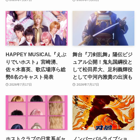
HAPPEY MUSICAL『えぶ
舞台『刀剣乱舞』陽伝ビジ
りでいホスト』宮崎湧、
ュアル公開！鬼丸国綱役と
佐々木喜英、歌広場淳ら総
して松田昇大、足利義輝役
勢8名のキャスト発表
として中河内雅貴の出演も
2026年7月17日
2026年7月17日
ホストクラブの日常系ギャ
ノンバーバルライブショ