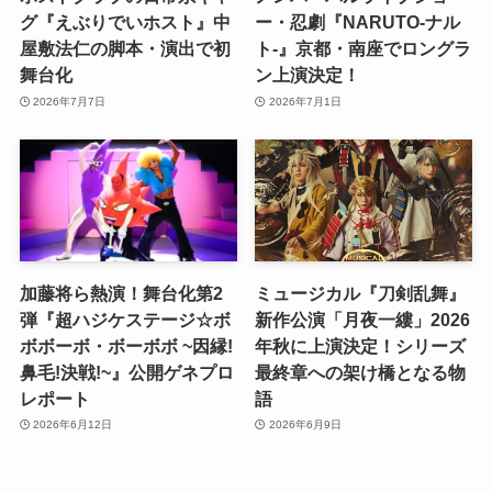
グ『えぶりでいホスト』中
ー・忍劇『NARUTO-ナル
屋敷法仁の脚本・演出で初
ト-』京都・南座でロングラ
舞台化
ン上演決定！
2026年7月7日
2026年7月1日
加藤将ら熱演！舞台化第2
ミュージカル『刀剣乱舞』
弾『超ハジケステージ☆ボ
新作公演「月夜一縷」2026
ボボーボ・ボーボボ ~因縁!
年秋に上演決定！シリーズ
鼻毛!決戦!~』公開ゲネプロ
最終章への架け橋となる物
レポート
語
2026年6月12日
2026年6月9日