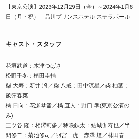
【東京公演】2023年12月29日（金）～2024年1月8
日（月・祝） 品川プリンスホテル ステラボール
キャスト・スタッフ
花垣武道：木津つばさ
松野千冬：植田圭輔
柴 大寿：新井 將／柴 八戒：田中涼星／柴 柚葉：
飯窪春菜
橘 日向：花瀬琴音／橘 直人：野口 準(東京公演の
み)
三ツ谷 隆：相澤莉多／稀咲鉄太：結城伽寿也／半
間修二：菊池修司／羽宮一虎：赤澤 燈／林田春