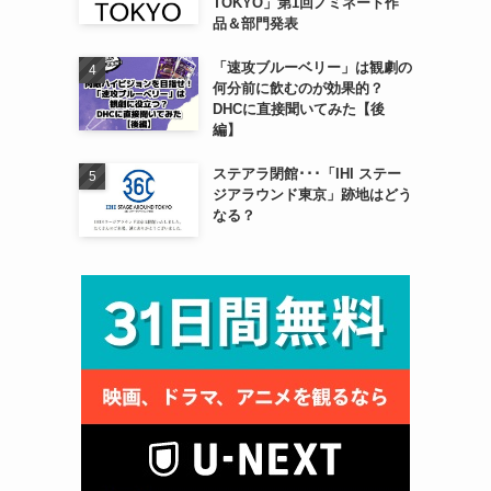
TOKYO」第1回ノミネート作
品＆部門発表
「速攻ブルーベリー」は観劇の
何分前に飲むのが効果的？
DHCに直接聞いてみた【後
編】
ステアラ閉館･･･「IHI ステー
ジアラウンド東京」跡地はどう
なる？