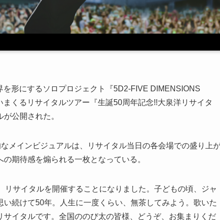
にするソロプロジェクト『5D2-FIVE DIMENSIONS
歌いまくるリサイタルツアー『生誕50周年記念!!大泉洋リサイタ
ルが公開された。
的なメインビジュアルは、リサイタル当日の各会場での盛り上
への期待感を煽られる一枚となっている。
て、リサイタルを開催することになりました。子どもの頃、ジャ
思い続けて50年。人生に一度くらい、無茶してみよう。歌いた
リサイタルです。全国ののび太の皆様、どうぞ、お集まりくだ